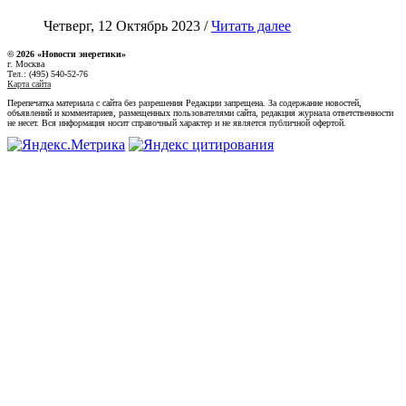
Четверг, 12 Октябрь 2023 /
Читать далее
© 2026 «Новости энеретики»
г. Москва
Тел.: (495) 540-52-76
Карта сайта
Перепечатка материала с сайта без разрешения Редакции запрещена. За содержание новостей,
объявлений и комментариев, размещенных пользователями сайта, редакция журнала ответственности
не несет. Вся информация носит справочный характер и не является публичной офертой.