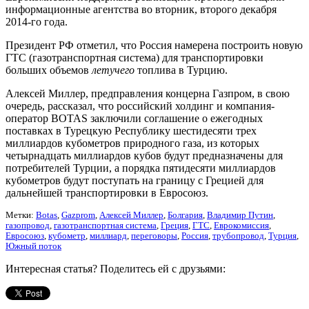
информационные агентства во вторник, второго декабря
2014-го года.
Президент РФ отметил, что Россия намерена построить новую
ГТС (газотранспортная система) для транспортировки
больших объемов
летучего
топлива в Турцию.
Алексей Миллер, предправления концерна Газпром, в свою
очередь, рассказал, что российский холдинг и компания-
оператор BOTAS заключили соглашение о ежегодных
поставках в Турецкую Республику шестидесяти трех
миллиардов кубометров природного газа, из которых
четырнадцать миллиардов кубов будут предназначены для
потребителей Турции, а порядка пятидесяти миллиардов
кубометров будут поступать на границу с Грецией для
дальнейшей транспортировки в Евросоюз.
Метки:
Botas
,
Gazprom
,
Алексей Миллер
,
Болгария
,
Владимир Путин
,
газопровод
,
газотранспортная система
,
Греция
,
ГТС
,
Еврокомиссия
,
Евросоюз
,
кубометр
,
миллиард
,
переговоры
,
Россия
,
трубопровод
,
Турция
,
Южный поток
Интересная статья? Поделитесь ей с друзьями: