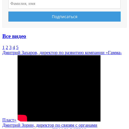
Все видео
1
2
3
4
5
Дмитрий Захаров, директор по развитию компании «Гамма-
Пласт»
Дмитрий Зорин, директор по связям с органами