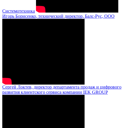
Системотехника
Игорь Борисенко, технический директор, Балс-Рус, ООО
Сергей Локтев, директор департамента продаж и цифрового
развития клиентского сервиса компании IEK GROUP