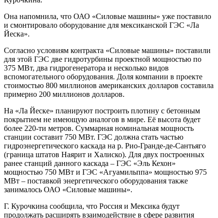
Она напомнила, что ОАО «Силовые машины» уже поставило
и смонтировало оборудование для мексиканской ГЭС «Ла
Йеска».
Согласно условиям контракта «Силовые машины» поставили
для этой ГЭС две гидротурбины проектной мощностью по
375 МВт, два гидрогенератора и несколько видов
вспомогательного оборудования. Доля компании в проекте
стоимостью 800 миллионов американских долларов составила
примерно 200 миллионов долларов.
На «Ла Йеске» планируют построить плотину с бетонным
покрытием не имеющую аналогов в мире. Её высота будет
более 220-ти метров. Суммарная номинальная мощность
станции составит 750 МВт. ГЭС должна стать частью
гидроэнергетического каскада на р. Рио-Гранде-де-Сантьяго
(граница штатов Наярит и Халиско). Для двух построенных
ранее станций данного каскада – ГЭС «Эль Кехон»
мощностью 750 МВт и ГЭС «Агуамильппа» мощностью 975
МВт – поставкой энергетического оборудования также
занималось ОАО «Силовые машины».
Г. Курочкина сообщила, что Россия и Мексика будут
продолжать расширять взаимодействие в сфере развития