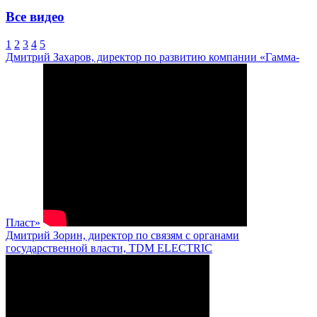
Все видео
1
2
3
4
5
Дмитрий Захаров, директор по развитию компании «Гамма-
Пласт»
Дмитрий Зорин, директор по связям с органами
государственной власти, TDM ELECTRIC