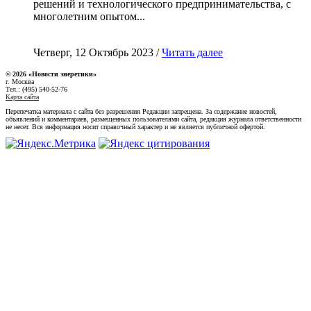
решений и технологического предпринимательства, с
многолетним опытом...
Четверг, 12 Октябрь 2023 /
Читать далее
© 2026 «Новости энеретики»
г. Москва
Тел.: (495) 540-52-76
Карта сайта
Перепечатка материала с сайта без разрешения Редакции запрещена. За содержание новостей,
объявлений и комментариев, размещенных пользователями сайта, редакция журнала ответственности
не несет. Вся информация носит справочный характер и не является публичной офертой.