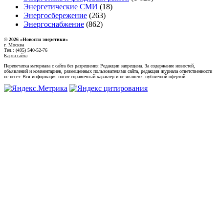
Энергетические СМИ
(18)
Энергосбережение
(263)
Энергоснабжение
(862)
© 2026 «Новости энеретики»
г. Москва
Тел.: (495) 540-52-76
Карта сайта
Перепечатка материала с сайта без разрешения Редакции запрещена. За содержание новостей,
объявлений и комментариев, размещенных пользователями сайта, редакция журнала ответственности
не несет. Вся информация носит справочный характер и не является публичной офертой.