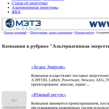
Статьи об энергетике
Альтернативная энергетика
ЖКХ
Каталог компаний
Оборудование, сырье и материалы
Производители
Альтернат
Компании в рубрике "Альтернативная энергет
«Агара Энергия»
Компания осуществляет поставки энергетичес
АЭРГОН, Liebert, Powerware, Newave, AEG, 
проектирование, монтаж, сервис ...
«Южный ресурс»
Компания занимается проектированием, пост
обслуживанием инженерных систем использ