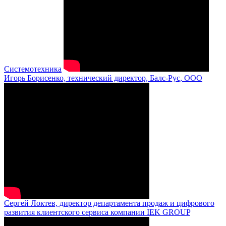
Системотехника
Игорь Борисенко, технический директор, Балс-Рус, ООО
Сергей Локтев, директор департамента продаж и цифрового
развития клиентского сервиса компании IEK GROUP