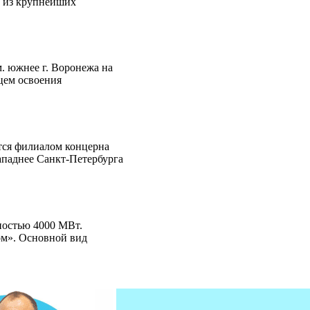
м из крупнейших
. южнее г. Воронежа на
цем освоения
тся филиалом концерна
ападнее Санкт-Петербурга
ностью 4000 МВт.
м». Основной вид