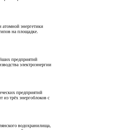
и атомной энергетики
типов на площадке.
ейших предприятий
изводства электроэнергии
ических предприятий
т из трёх энергоблоков с
лянского водохранилища,