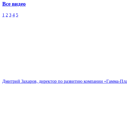
Все видео
1
2
3
4
5
Дмитрий Захаров, директор по развитию компании «Гамма-Пл