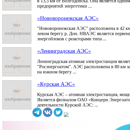
в 13,5 км от Волгодонска. Она является одни
предприятий энергетики ...
«Нововоронежская АЭС»
"Нововоронежская АЭС" расположена в 42 км
левом берегу р. Дон. НВАЭС является первен
энергоблоков с реакторами типа ...
«Ленинградская АЭС»
Ленинградская атомная электростанция являе
"Росэнергоатом". АЭС расположена в 80 км з
на южном берегу ...
«Курская АЭС»
Курская АЭС – атомная электростанция, мощ
Является филиалом ОАО «Концерн Энергоато
деятельности Курской АЭС: ...