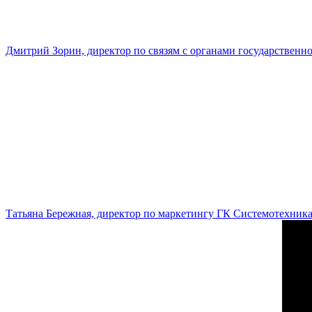
Дмитрий Зорин, директор по связям с органами государстве
Татьяна Бережная, директор по маркетингу ГК Системотехник