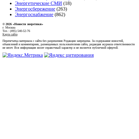
Энергетические СМИ
(18)
Энергосбережение
(263)
Энергоснабжение
(862)
© 2026 «Новости энеретики»
г. Москва
Тел.: (495) 540-52-76
Карта сайта
Перепечатка материала с сайта без разрешения Редакции запрещена. За содержание новостей,
объявлений и комментариев, размещенных пользователями сайта, редакция журнала ответственности
не несет. Вся информация носит справочный характер и не является публичной офертой.