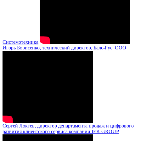
Системотехника
Игорь Борисенко, технический директор, Балс-Рус, ООО
Сергей Локтев, директор департамента продаж и цифрового
развития клиентского сервиса компании IEK GROUP