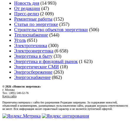
Новость дня
(14 993)
От редакции
(47)
Пресс-релиз
(2 009)
Ремонтные работы
(152)
Статьи по энергетике
(357)
Строительство объектов энергетики
(506)
Теплоснабжение
(544)
Уголь
(651)
Электротехника
(300)
Электроэнергетика
(6 658)
Энергетика в быту
(33)
Энергетика и фондовый рынок
(1 623)
Энергетические СМИ
(18)
Энергосбережение
(263)
Энергоснабжение
(862)
© 2026 «Новости энеретики»
г. Москва
Тел.: (495) 540-52-76
Карта сайта
Перепечатка материала с сайта без разрешения Редакции запрещена. За содержание новостей,
объявлений и комментариев, размещенных пользователями сайта, редакция журнала ответственности
не несет. Вся информация носит справочный характер и не является публичной офертой.