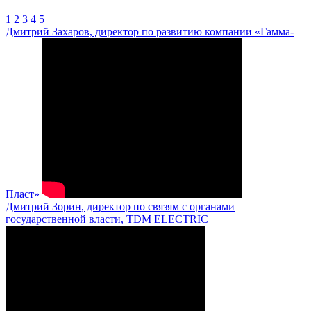
1
2
3
4
5
Дмитрий Захаров, директор по развитию компании «Гамма-
Пласт»
Дмитрий Зорин, директор по связям с органами
государственной власти, TDM ELECTRIC