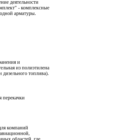
ние деятельности
плект" - комплексные
одной арматуры.
ранения и
тельная из полиэтилена
и дизельного топлива).
я перекачки
для компаний
 авиационной,
нных областей, где