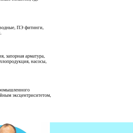
водные, ПЭ фитинги,
.
я, запорная арматура,
ллопродукция, насосы,
промышленного
ойным эксцентриситетом,