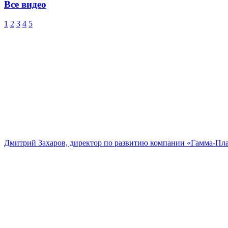
Все видео
1
2
3
4
5
Дмитрий Захаров, директор по развитию компании «Гамма-Пл