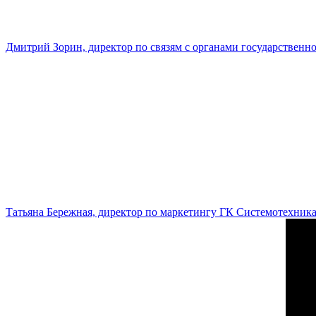
Дмитрий Зорин, директор по связям с органами государстве
Татьяна Бережная, директор по маркетингу ГК Системотехник