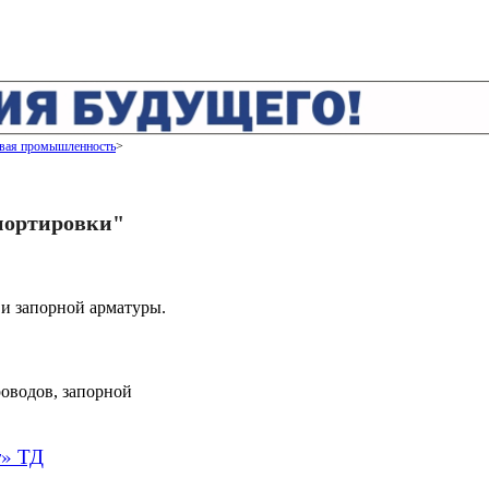
вая промышленность
портировки"
и запорной арматуры.
роводов, запорной
т» ТД