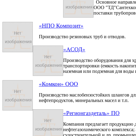
Основное направле
ООО "ТД"Сантехком
поставки трубопров
«НПО Композит»
Производство резиновых труб и отводов.
«AСОД»
Производство оборудования для х
транспортировки (емкость накопи
наземная или подземная для воды 
«Комкон» ООО
Производство маслобензостойких шлангов дл
нефтепродуктов, минеральных масел и т.п.
«Регионгаздеталь» ПО
Компания предлагает продукцию 
нефтегазохимического комплекса;
судостроительной и др. промышле