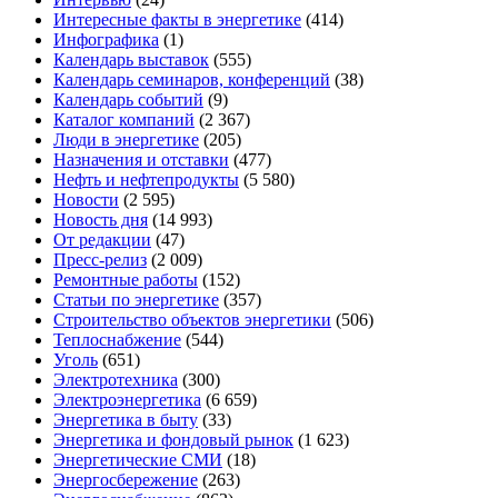
Интересные факты в энергетике
(414)
Инфографика
(1)
Календарь выставок
(555)
Календарь семинаров, конференций
(38)
Календарь событий
(9)
Каталог компаний
(2 367)
Люди в энергетике
(205)
Назначения и отставки
(477)
Нефть и нефтепродукты
(5 580)
Новости
(2 595)
Новость дня
(14 993)
От редакции
(47)
Пресс-релиз
(2 009)
Ремонтные работы
(152)
Статьи по энергетике
(357)
Строительство объектов энергетики
(506)
Теплоснабжение
(544)
Уголь
(651)
Электротехника
(300)
Электроэнергетика
(6 659)
Энергетика в быту
(33)
Энергетика и фондовый рынок
(1 623)
Энергетические СМИ
(18)
Энергосбережение
(263)