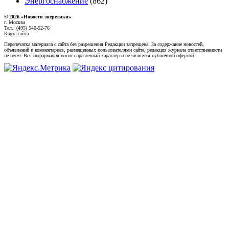
Энергоснабжение
(862)
© 2026 «Новости энеретики»
г. Москва
Тел.: (495) 540-52-76
Карта сайта
Перепечатка материала с сайта без разрешения Редакции запрещена. За содержание новостей,
объявлений и комментариев, размещенных пользователями сайта, редакция журнала ответственности
не несет. Вся информация носит справочный характер и не является публичной офертой.