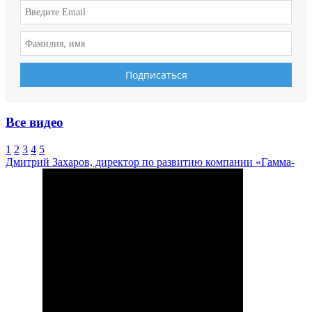
Все видео
1
2
3
4
5
Дмитрий Захаров, директор по развитию компании «Гамма-