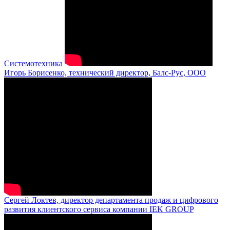
Системотехника
Игорь Борисенко, технический директор, Балс-Рус, ООО
Сергей Локтев, директор департамента продаж и цифрового
развития клиентского сервиса компании IEK GROUP