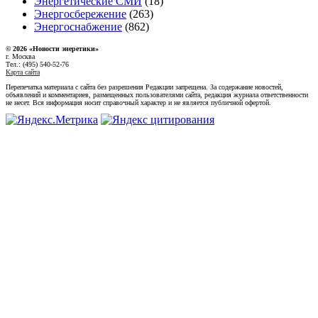
Энергетические СМИ
(18)
Энергосбережение
(263)
Энергоснабжение
(862)
© 2026 «Новости энеретики»
г. Москва
Тел.: (495) 540-52-76
Карта сайта
Перепечатка материала с сайта без разрешения Редакции запрещена. За содержание новостей,
объявлений и комментариев, размещенных пользователями сайта, редакция журнала ответственности
не несет. Вся информация носит справочный характер и не является публичной офертой.