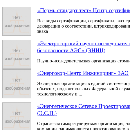
«Пермь-стандарт-тест» Центр сертифик
Все виды сертификации, сертификаты, экспер
декларации о соответствии, штрихкодировани
знака
«Электрогорский научно-исследовател
безопасности АЭС» (ЭНИЦ)
Научно-исследовательская организация атомн
«Энергокор-Центр Инжиниринг» ЗАО
Экспертная организация в единой системе оц
объектах, подконтрольных Федеральной служб
технологическому и ...
«Энергетическое Сетевое Проектиров
(Э.С.П.)
Отраслевая саморегулируемая организация, ч
компании, занимающиеся проектированием в 