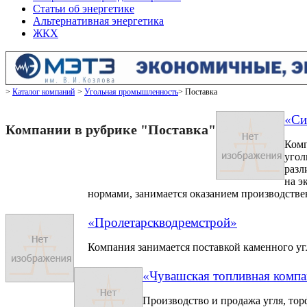
Статьи об энергетике
Альтернативная энергетика
ЖКХ
Каталог компаний
Угольная промышленность
Поставка
«Си
Компании в рубрике "Поставка"
Комп
угол
разл
на э
нормами, занимается оказанием производствен
«Пролетарскводремстрой»
Компания занимается поставкой каменного уг
«Чувашская топливная комп
Производство и продажа угля, тор