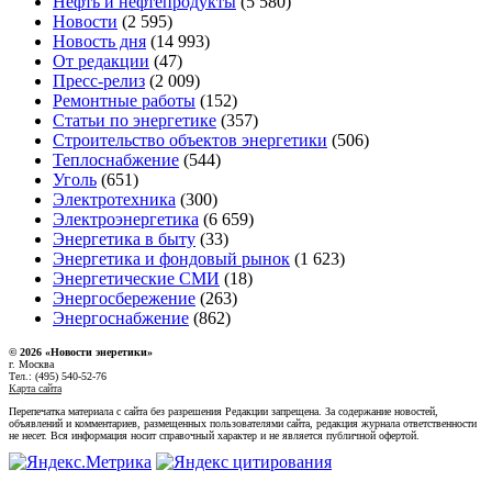
Нефть и нефтепродукты
(5 580)
Новости
(2 595)
Новость дня
(14 993)
От редакции
(47)
Пресс-релиз
(2 009)
Ремонтные работы
(152)
Статьи по энергетике
(357)
Строительство объектов энергетики
(506)
Теплоснабжение
(544)
Уголь
(651)
Электротехника
(300)
Электроэнергетика
(6 659)
Энергетика в быту
(33)
Энергетика и фондовый рынок
(1 623)
Энергетические СМИ
(18)
Энергосбережение
(263)
Энергоснабжение
(862)
© 2026 «Новости энеретики»
г. Москва
Тел.: (495) 540-52-76
Карта сайта
Перепечатка материала с сайта без разрешения Редакции запрещена. За содержание новостей,
объявлений и комментариев, размещенных пользователями сайта, редакция журнала ответственности
не несет. Вся информация носит справочный характер и не является публичной офертой.