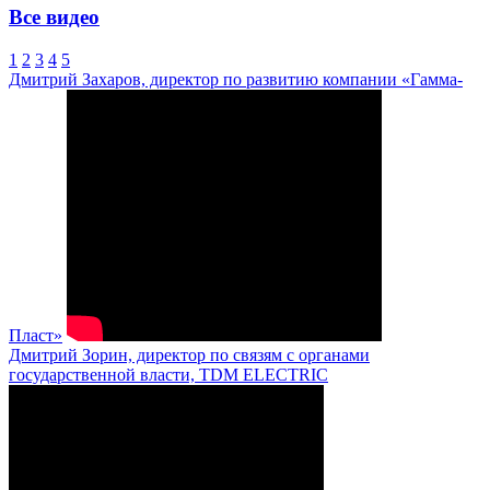
Все видео
1
2
3
4
5
Дмитрий Захаров, директор по развитию компании «Гамма-
Пласт»
Дмитрий Зорин, директор по связям с органами
государственной власти, TDM ELECTRIC