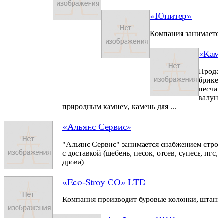
«Юпитер»
Компания занимаетс
«Кам
Прода
брике
песча
валун
природным камнем, камень для ...
«Альянс Сервис»
"Альянс Сервис" занимается снабжением стр
с доставкой (щебень, песок, отсев, супесь, пгс,
дрова) ...
«Eco-Stroy CO» LTD
Компания производит буровые колонки, штанг