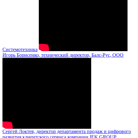
Системотехника
Игорь Борисенко, технический директор, Балс-Рус, ООО
Сергей Локтев, директор департамента продаж и цифрового
развития клиентского сервиса компании IEK GROUP