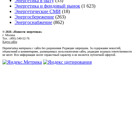
Энергетика в быту
(33)
Энергетика и фондовый рынок
(1 623)
Энергетические СМИ
(18)
Энергосбережение
(263)
Энергоснабжение
(862)
© 2026 «Новости энеретики»
г. Москва
Тел.: (495) 540-52-76
Карта сайта
Перепечатка материала с сайта без разрешения Редакции запрещена. За содержание новостей,
объявлений и комментариев, размещенных пользователями сайта, редакция журнала ответственности
не несет. Вся информация носит справочный характер и не является публичной офертой.