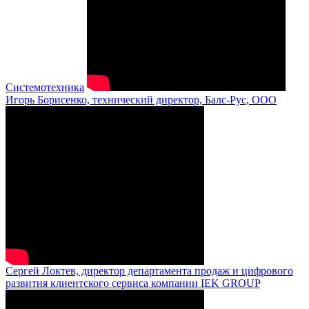
Системотехника
Игорь Борисенко, технический директор, Балс-Рус, ООО
Сергей Локтев, директор департамента продаж и цифрового
развития клиентского сервиса компании IEK GROUP