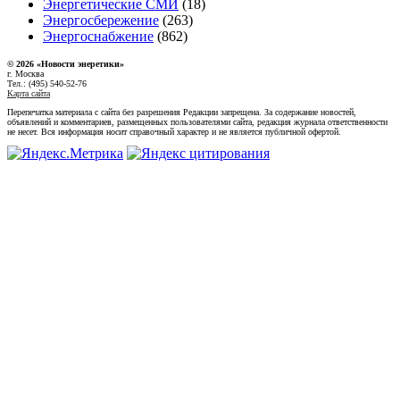
Энергетические СМИ
(18)
Энергосбережение
(263)
Энергоснабжение
(862)
© 2026 «Новости энеретики»
г. Москва
Тел.: (495) 540-52-76
Карта сайта
Перепечатка материала с сайта без разрешения Редакции запрещена. За содержание новостей,
объявлений и комментариев, размещенных пользователями сайта, редакция журнала ответственности
не несет. Вся информация носит справочный характер и не является публичной офертой.