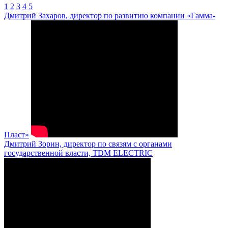
1
2
3
4
5
Дмитрий Захаров, директор по развитию компании «Гамма-
Пласт»
Дмитрий Зорин, директор по связям с органами
государственной власти, TDM ELECTRIC