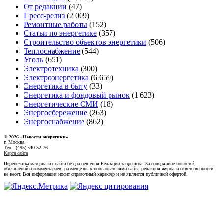
От редакции
(47)
Пресс-релиз
(2 009)
Ремонтные работы
(152)
Статьи по энергетике
(357)
Строительство объектов энергетики
(506)
Теплоснабжение
(544)
Уголь
(651)
Электротехника
(300)
Электроэнергетика
(6 659)
Энергетика в быту
(33)
Энергетика и фондовый рынок
(1 623)
Энергетические СМИ
(18)
Энергосбережение
(263)
Энергоснабжение
(862)
© 2026 «Новости энеретики»
г. Москва
Тел.: (495) 540-52-76
Карта сайта
Перепечатка материала с сайта без разрешения Редакции запрещена. За содержание новостей,
объявлений и комментариев, размещенных пользователями сайта, редакция журнала ответственности
не несет. Вся информация носит справочный характер и не является публичной офертой.