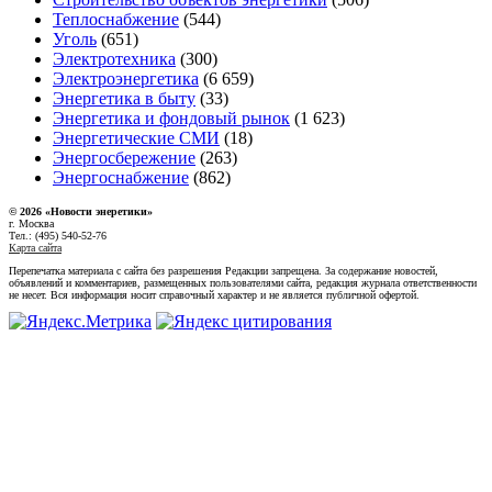
Теплоснабжение
(544)
Уголь
(651)
Электротехника
(300)
Электроэнергетика
(6 659)
Энергетика в быту
(33)
Энергетика и фондовый рынок
(1 623)
Энергетические СМИ
(18)
Энергосбережение
(263)
Энергоснабжение
(862)
© 2026 «Новости энеретики»
г. Москва
Тел.: (495) 540-52-76
Карта сайта
Перепечатка материала с сайта без разрешения Редакции запрещена. За содержание новостей,
объявлений и комментариев, размещенных пользователями сайта, редакция журнала ответственности
не несет. Вся информация носит справочный характер и не является публичной офертой.