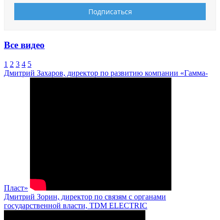
Все видео
1
2
3
4
5
Дмитрий Захаров, директор по развитию компании «Гамма-
Пласт»
Дмитрий Зорин, директор по связям с органами
государственной власти, TDM ELECTRIC