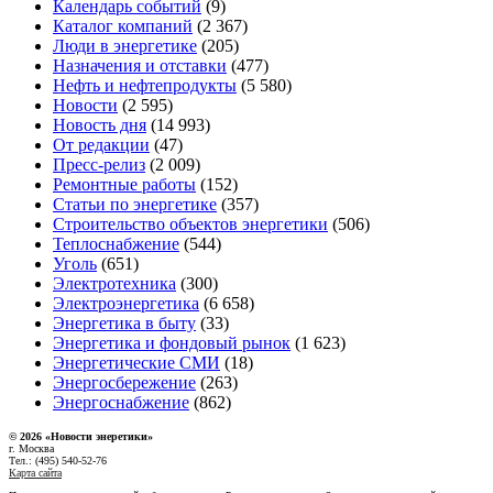
Календарь событий
(9)
Каталог компаний
(2 367)
Люди в энергетике
(205)
Назначения и отставки
(477)
Нефть и нефтепродукты
(5 580)
Новости
(2 595)
Новость дня
(14 993)
От редакции
(47)
Пресс-релиз
(2 009)
Ремонтные работы
(152)
Статьи по энергетике
(357)
Строительство объектов энергетики
(506)
Теплоснабжение
(544)
Уголь
(651)
Электротехника
(300)
Электроэнергетика
(6 658)
Энергетика в быту
(33)
Энергетика и фондовый рынок
(1 623)
Энергетические СМИ
(18)
Энергосбережение
(263)
Энергоснабжение
(862)
© 2026 «Новости энеретики»
г. Москва
Тел.: (495) 540-52-76
Карта сайта