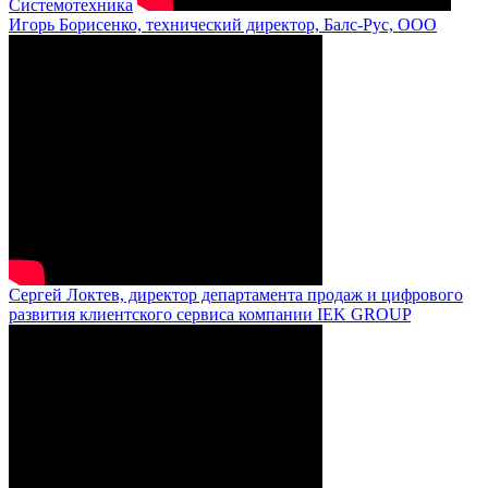
Системотехника
Игорь Борисенко, технический директор, Балс-Рус, ООО
Сергей Локтев, директор департамента продаж и цифрового
развития клиентского сервиса компании IEK GROUP