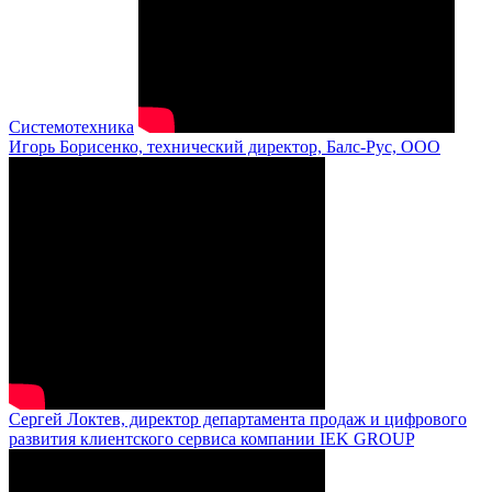
Системотехника
Игорь Борисенко, технический директор, Балс-Рус, ООО
Сергей Локтев, директор департамента продаж и цифрового
развития клиентского сервиса компании IEK GROUP