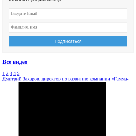
Все видео
1
2
3
4
5
Дмитрий Захаров, директор по развитию компании «Гамма-