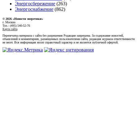
Энергосбережение
(263)
Энергоснабжение
(862)
© 2026 «Новости энеретики»
г. Москва
Тел.: (495) 540-52-76
Карта сайта
Перепечатка материала с сайта без разрешения Редакции запрещена. За содержание новостей,
объявлений и комментариев, размещенных пользователями сайта, редакция журнала ответственности
не несет. Вся информация носит справочный характер и не является публичной офертой.