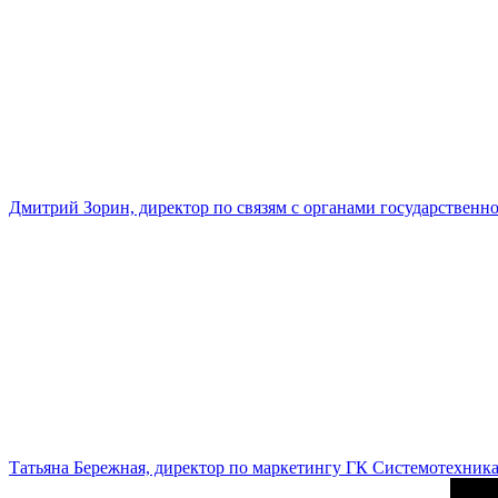
Дмитрий Зорин, директор по связям с органами государстве
Татьяна Бережная, директор по маркетингу ГК Системотехник