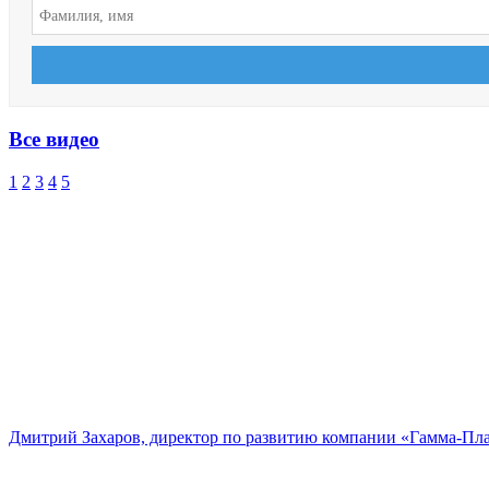
Все видео
1
2
3
4
5
Дмитрий Захаров, директор по развитию компании «Гамма-Пл