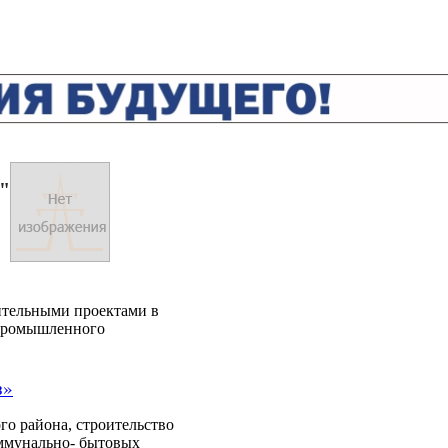
"
ительными проектами в
 промышленного
з»
го района, строительство
оммунально- бытовых