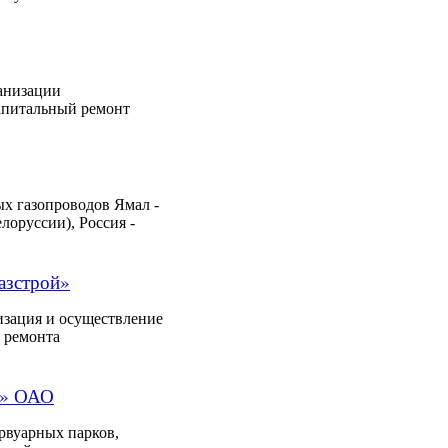
анизации
капитальный ремонт
ых газопроводов Ямал -
лоруссии), Россия -
азстрой»
изация и осуществление
о ремонта
ж» ОАО
рвуарных парков,