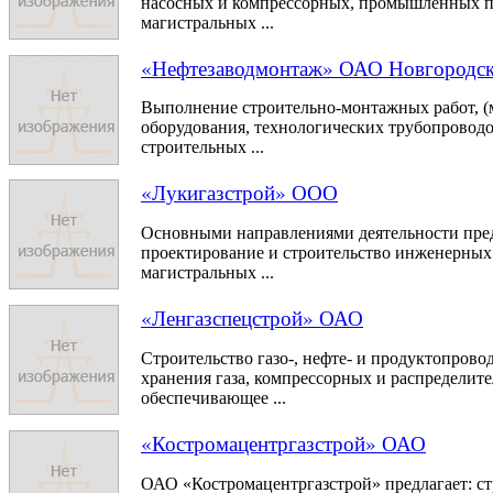
насосных и компрессорных, промышленных пе
магистральных ...
«Нефтезаводмонтаж» ОАО Новгородск
Выполнение строительно-монтажных работ, (
оборудования, технологических трубопроводо
строительных ...
«Лукигазстрой» ООО
Основными направлениями деятельности пред
проектирование и строительство инженерных
магистральных ...
«Ленгазспецстрой» ОАО
Строительство газо-, нефте- и продуктопрово
хранения газа, компрессорных и распределит
обеспечивающее ...
«Костромацентргазстрой» ОАО
ОАО «Костромацентргазстрой» предлагает: ст