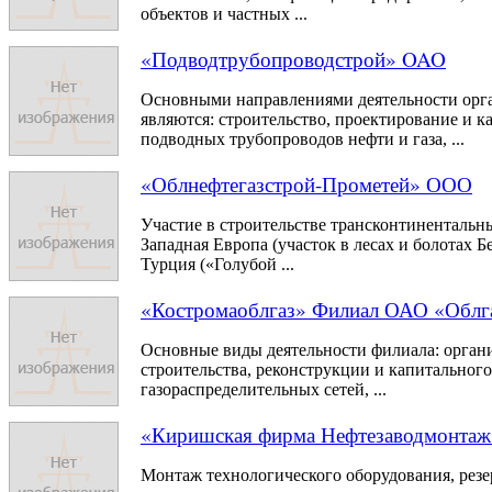
объектов и частных ...
«Подводтрубопроводстрой» OAO
Основными направлениями деятельности орг
являются: строительство, проектирование и 
подводных трубопроводов нефти и газа, ...
«Облнефтегазстрой-Прометей» ООО
Участие в строительстве трансконтинентальн
Западная Европа (участок в лесах и болотах Бе
Турция («Голубой ...
«Костромаоблгаз» Филиал ОАО «Облг
Основные виды деятельности филиала: орган
строительства, реконструкции и капитальног
газораспределительных сетей, ...
«Киришская фирма Нефтезаводмонта
Mонтаж технологического оборудования, резе