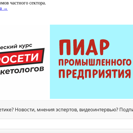
омов частного сектора.
ца →
гетике? Новости, мнения эспертов, видеоинтервью? Подп