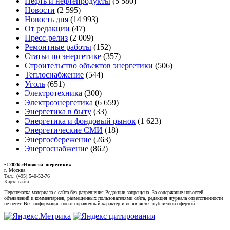
Нефть и нефтепродукты
(5 580)
Новости
(2 595)
Новость дня
(14 993)
От редакции
(47)
Пресс-релиз
(2 009)
Ремонтные работы
(152)
Статьи по энергетике
(357)
Строительство объектов энергетики
(506)
Теплоснабжение
(544)
Уголь
(651)
Электротехника
(300)
Электроэнергетика
(6 659)
Энергетика в быту
(33)
Энергетика и фондовый рынок
(1 623)
Энергетические СМИ
(18)
Энергосбережение
(263)
Энергоснабжение
(862)
© 2026 «Новости энеретики»
г. Москва
Тел.: (495) 540-52-76
Карта сайта
Перепечатка материала с сайта без разрешения Редакции запрещена. За содержание новостей,
объявлений и комментариев, размещенных пользователями сайта, редакция журнала ответственности
не несет. Вся информация носит справочный характер и не является публичной офертой.