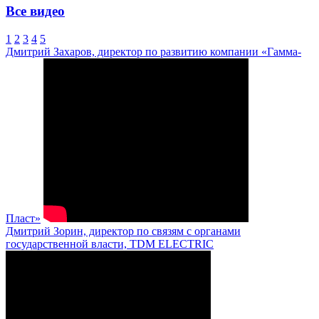
Все видео
1
2
3
4
5
Дмитрий Захаров, директор по развитию компании «Гамма-
Пласт»
Дмитрий Зорин, директор по связям с органами
государственной власти, TDM ELECTRIC