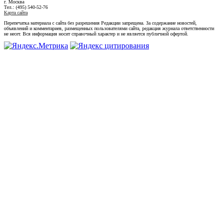
г. Москва
Тел.: (495) 540-52-76
Карта сайта
Перепечатка материала с сайта без разрешения Редакции запрещена. За содержание новостей,
объявлений и комментариев, размещенных пользователями сайта, редакция журнала ответственности
не несет. Вся информация носит справочный характер и не является публичной офертой.