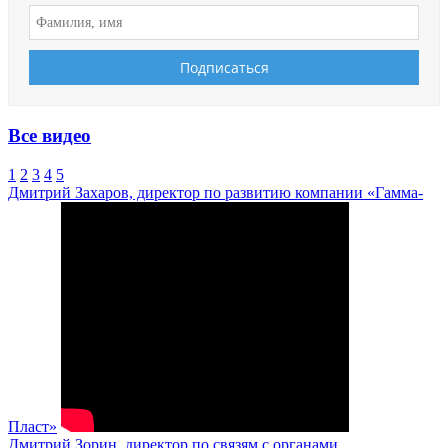
Все видео
1
2
3
4
5
Дмитрий Захаров, директор по развитию компании «Гамма-
Пласт»
Дмитрий Зорин, директор по связям с органами