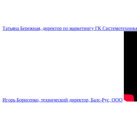
Татьяна Бережная, директор по маркетингу ГК Системотехник
Игорь Борисенко, технический директор, Балс-Рус, ООО