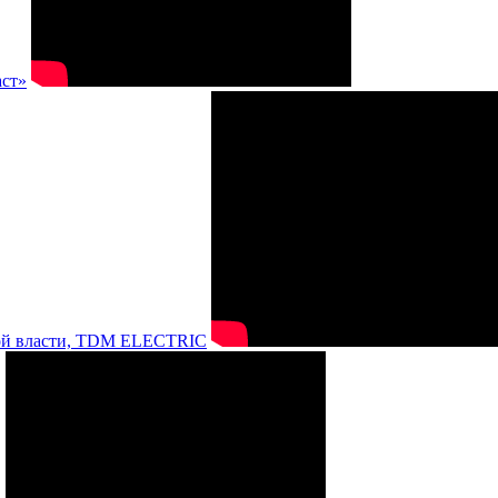
аст»
нной власти, TDM ELECTRIC