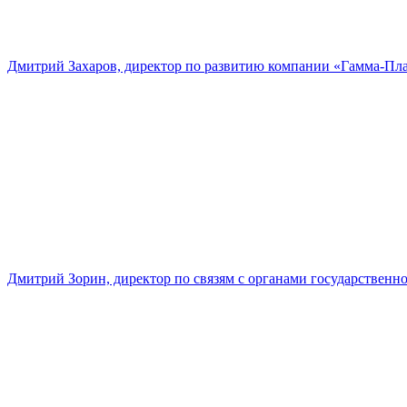
Дмитрий Захаров, директор по развитию компании «Гамма-Пл
Дмитрий Зорин, директор по связям с органами государстве