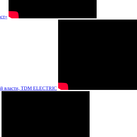
аст»
нной власти, TDM ELECTRIC