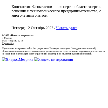
Константин Феоктистов — эксперт в области энерго-
решений и технологического предпринимательства, с
многолетним опытом...
Четверг, 12 Октябрь 2023 /
Читать далее
© 2026 «Новости энеретики»
г. Москва
Тел.: (495) 540-52-76
Карта сайта
Перепечатка материала с сайта без разрешения Редакции запрещена. За содержание новостей,
объявлений и комментариев, размещенных пользователями сайта, редакция журнала ответственности
не несет. Вся информация носит справочный характер и не является публичной офертой.