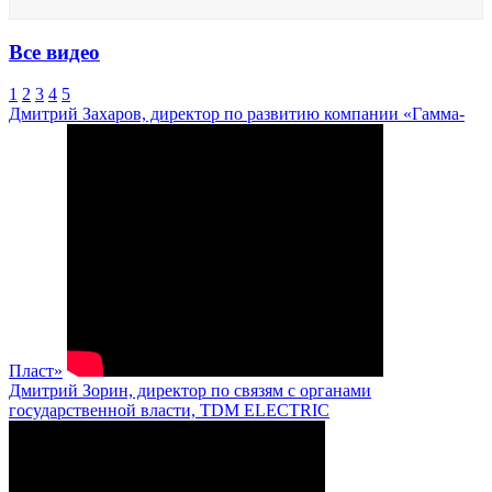
Все видео
1
2
3
4
5
Дмитрий Захаров, директор по развитию компании «Гамма-
Пласт»
Дмитрий Зорин, директор по связям с органами
государственной власти, TDM ELECTRIC