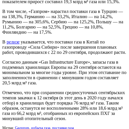
показателем прирост составил 19,3 млрд м³ газа или 15,3%.
В том числе, «Газпром» нарастил поставки газа в Турцию —
на 138,3%, Германию — на 33,2%, Италию — на 14,2%,
Румынию — на 305,6%, Сербию — на 125,2%, Польшу — на
11,2%, Болгарию — на 52,5%, Грецию — на 10,8%,
Финляндию — на 17,5%.
В
релизе
указывается, что поставки газа в Китай по
газопроводу «Сила Сибири» после завершения плановых
работ, проводившихся с 22 по 29 сентября, продолжают расти.
Согласно данным «Gas Infrastructure Europe», запасы газа в
подземных хранилищах Европы на 29 сентября остаются на
минимальном за многие годы уровне. При этом отставание по
заполненности в сравнении с минувшим годом составляет
20,5 млрд м³ газа.
Отмечено, что при сохранении среднесуточных сентябрьских
темпов закачки к 12 октября (в этот день в 2020 году начался
отбор) в хранилищах будет порядка 76 млрд м³ газа. Таким
образом, останутся не восполненными 28% или 18,6 млрд м³
газа из 66,2 млрд м³, отобранных из европейских ПХГ за
минувший отопительный сезон.
Метки:
Gazprom
,
добыча газа
,
поставки газа