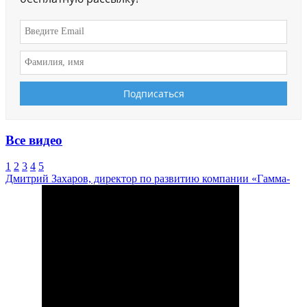
Все видео
1
2
3
4
5
Дмитрий Захаров, директор по развитию компании «Гамма-