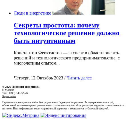
Люди в энергетике
Секреты простоты: почему
технологическое решение должно
быть интуитивным
Константин Феоктистов — эксперт в области энерго-
решений и технологического предпринимательства, с
многолетним опытом...
Четверг, 12 Октябрь 2023 /
Читать далее
© 2026 «Новости энеретики»
г. Москва
Тел.: (495) 540-52-76
Карта сайта
Перепечатка материала с сайта без разрешения Редакции запрещена. За содержание новостей,
объявлений и комментариев, размещенных пользователями сайта, редакция журнала ответственности
не несет. Вся информация носит справочный характер и не является публичной офертой.