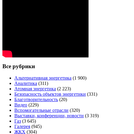
Все рубрики
Альтернативная энергетика
(1 900)
Аналитика
(311)
Атомная энергетика
(2 223)
Безопасность объектов энергетики
(331)
Благотворительность
(20)
Видео
(229)
Вспомогательные отрасли
(320)
Выставки, конференции, новости
(3 319)
Газ
(3 645)
Галерея
(945)
ЖКХ
(304)