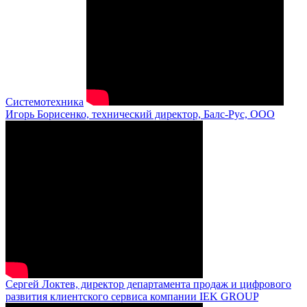
Системотехника
Игорь Борисенко, технический директор, Балс-Рус, ООО
Сергей Локтев, директор департамента продаж и цифрового
развития клиентского сервиса компании IEK GROUP