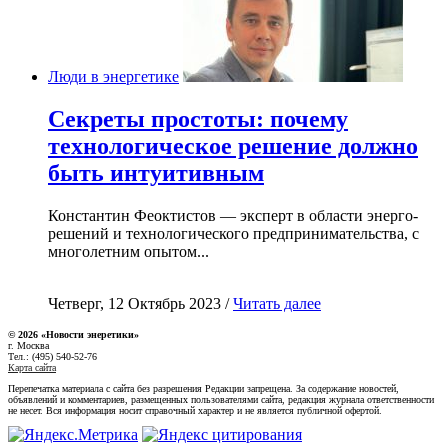
Люди в энергетике
Секреты простоты: почему
технологическое решение должно
быть интуитивным
Константин Феоктистов — эксперт в области энерго-
решений и технологического предпринимательства, с
многолетним опытом...
Четверг, 12 Октябрь 2023 /
Читать далее
© 2026 «Новости энеретики»
г. Москва
Тел.: (495) 540-52-76
Карта сайта
Перепечатка материала с сайта без разрешения Редакции запрещена. За содержание новостей,
объявлений и комментариев, размещенных пользователями сайта, редакция журнала ответственности
не несет. Вся информация носит справочный характер и не является публичной офертой.