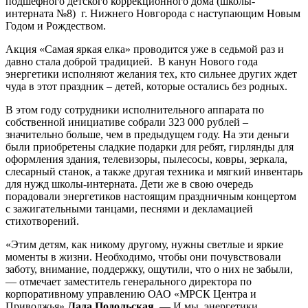
подшефного детского коррекционного дома (школы-
интерната №8) г. Нижнего Новгорода с наступающим Новым
Годом и Рождеством.
Акция «Самая яркая елка» проводится уже в седьмой раз и
давно стала доброй традицией. В канун Нового года
энергетики исполняют желания тех, кто сильнее других ждет
чуда в этот праздник – детей, которые остались без родных.
В этом году сотрудники исполнительного аппарата по
собственной инициативе собрали 323 000 рублей –
значительно больше, чем в предыдущем году. На эти деньги
были приобретены сладкие подарки для ребят, гирлянды для
оформления здания, телевизоры, пылесосы, ковры, зеркала,
слесарный станок, а также другая техника и мягкий инвентарь
для нужд школы-интерната. Дети же в свою очередь
порадовали энергетиков настоящим праздничным концертом
с зажигательными танцами, песнями и декламацией
стихотворений.
«Этим детям, как никому другому, нужны светлые и яркие
моменты в жизни. Необходимо, чтобы они почувствовали
заботу, внимание, поддержку, ощутили, что о них не забыли,
— отмечает заместитель генерального директора по
корпоративному управлению ОАО «МРСК Центра и
Приволжья»
Лада Подольская
. — И мы, энергетики,