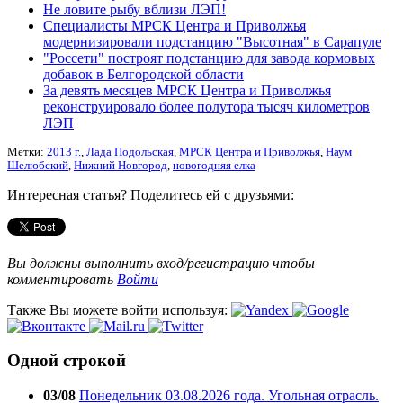
Не ловите рыбу вблизи ЛЭП!
Специалисты МРСК Центра и Приволжья
модернизировали подстанцию "Высотная" в Сарапуле
"Россети" построят подстанцию для завода кормовых
добавок в Белгородской области
За девять месяцев МРСК Центра и Приволжья
реконструировало более полутора тысяч километров
ЛЭП
Метки:
2013 г.
,
Лада Подольская
,
МРСК Центра и Приволжья
,
Наум
Шелюбский
,
Нижний Новгород
,
новогодняя елка
Интересная статья? Поделитесь ей с друзьями:
Вы должны выполнить вход/регистрацию чтобы
комментировать
Войти
Также Вы можете войти используя:
Одной строкой
03/08
Понедельник 03.08.2026 года. Угольная отрасль.