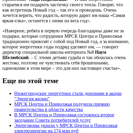
стараемся им подарить частичку своего тепла. Говорят, что
как встретишь Новый год – так его и проведешь. Очень
хочется верить, что радость, которую дарит им наша «Самая
яркая елка», останется с ними на весь год».
«Наверное, ребята в первую очередь благодарны даже не за
подарки, которые сотрудники МРСК Центра и Приволжья
традиционно привозят с собой под Новый год, а за внимание,
которое энергетики годы подряд уделяют им, — говорит
директор специальной школы-интерната №8
Наум
Шелюбский
. – С этими детьми судьба и так обошлась очень
жестоко, поэтому не чувствовать себя брошенными,
одинокими в этом мире – это для них настоящее счастье».
Еще по этой теме
Нижегородские энергетики стали донорами в акции
"Энергия жизни"
МРСК Центра и Приволжья получила премию
правительства в области качества
В МРСК Центра и Приволжья состоялось второе
заседание Совета потребителей услуг
Энерговоры украли у МРСК Центра и Приволжья
электроэнергии на 174 млн руб