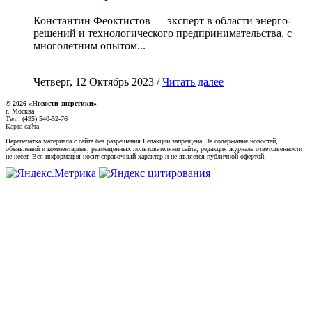
Константин Феоктистов — эксперт в области энерго-
решений и технологического предпринимательства, с
многолетним опытом...
Четверг, 12 Октябрь 2023 /
Читать далее
© 2026 «Новости энеретики»
г. Москва
Тел.: (495) 540-52-76
Карта сайта
Перепечатка материала с сайта без разрешения Редакции запрещена. За содержание новостей,
объявлений и комментариев, размещенных пользователями сайта, редакция журнала ответственности
не несет. Вся информация носит справочный характер и не является публичной офертой.