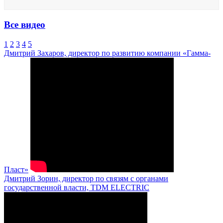
Все видео
1
2
3
4
5
Дмитрий Захаров, директор по развитию компании «Гамма-
Пласт»
Дмитрий Зорин, директор по связям с органами
государственной власти, TDM ELECTRIC