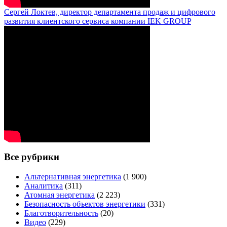
Сергей Локтев, директор департамента продаж и цифрового
развития клиентского сервиса компании IEK GROUP
Все рубрики
Альтернативная энергетика
(1 900)
Аналитика
(311)
Атомная энергетика
(2 223)
Безопасность объектов энергетики
(331)
Благотворительность
(20)
Видео
(229)