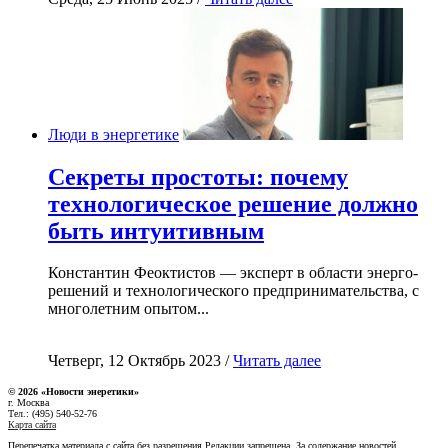
Люди в энергетике
Секреты простоты: почему
технологическое решение должно
быть интуитивным
Константин Феоктистов — эксперт в области энерго-
решений и технологического предпринимательства, с
многолетним опытом...
Четверг, 12 Октябрь 2023 /
Читать далее
© 2026 «Новости энеретики»
г. Москва
Тел.: (495) 540-52-76
Карта сайта
Перепечатка материала с сайта без разрешения Редакции запрещена. За содержание новостей,