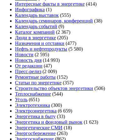
Интересные факты в энергетике
(414)
Инфографика
(1)
Календарь выставок
(555)
Календарь семинаров, конференций
(38)
Календарь событий
(9)
Каталог компаний
(2 367)
Люди в энергетике
(205)
Назначения и отставки
(477)
Нефть и нефтепродукты
(5 580)
Новости
(2 595)
Новость дня
(14 993)
От редакции
(47)
Пресс-релиз
(2 009)
Ремонтные работы
(152)
Статьи по энергетике
(357)
Строительство объектов энергетики
(506)
Теплоснабжение
(544)
Уголь
(651)
Электротехника
(300)
Электроэнергетика
(6 659)
Энергетика в быту
(33)
Энергетика и фондовый рынок
(1 623)
Энергетические СМИ
(18)
Энергосбережение
(263)
Энергоснабжение
(862)