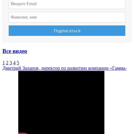
Все видео
1
2
3
4
5
Дмитрий Захаров, директор по развитию компании «Гамма-