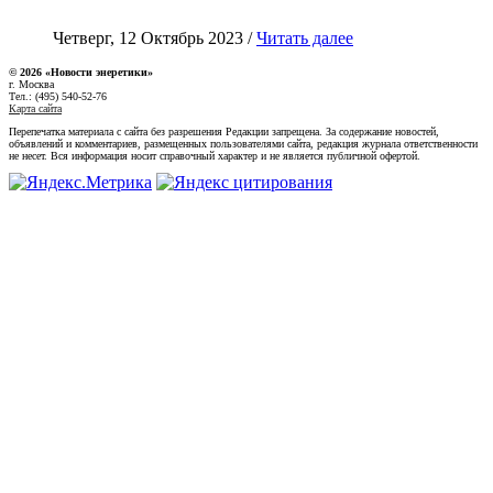
Четверг, 12 Октябрь 2023 /
Читать далее
© 2026 «Новости энеретики»
г. Москва
Тел.: (495) 540-52-76
Карта сайта
Перепечатка материала с сайта без разрешения Редакции запрещена. За содержание новостей,
объявлений и комментариев, размещенных пользователями сайта, редакция журнала ответственности
не несет. Вся информация носит справочный характер и не является публичной офертой.