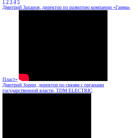
1
2
3
4
5
Дмитрий Захаров, директор по развитию компании «Гамма-
Пласт»
Дмитрий Зорин, директор по связям с органами
государственной власти, TDM ELECTRIC