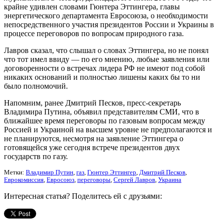
крайне удивлен словами Гюнтера Эттингера, главы
энергетического департамента Евросоюза, о необходимости
непосредственного участия президентов России и Украины в
процессе переговоров по вопросам природного газа.
Лавров сказал, что слышал о словах Эттингера, но не понял
что тот имел ввиду — по его мнению, любые заявления или
договоренности о встречах лидера РФ не имеют под собой
никаких оснований и полностью лишены каких бы то ни
было полномочий.
Напомним, ранее Дмитрий Песков, пресс-секретарь
Владимира Путина, объявил представителям СМИ, что в
ближайшее время переговоры по газовым вопросам между
Россией и Украиной на высшем уровне не предполагаются и
не планируются, несмотря на заявление Эттингера о
готовящейся уже сегодня встрече президентов двух
государств по газу.
Метки:
Владимир Путин
,
газ
,
Гюнтер Эттингер
,
Дмитрий Песков
,
Еврокомиссия
,
Евросоюз
,
переговоры
,
Сергей Лавров
,
Украина
Интересная статья? Поделитесь ей с друзьями: