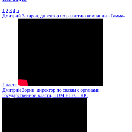
1
2
3
4
5
Дмитрий Захаров, директор по развитию компании «Гамма-
Пласт»
Дмитрий Зорин, директор по связям с органами
государственной власти, TDM ELECTRIC