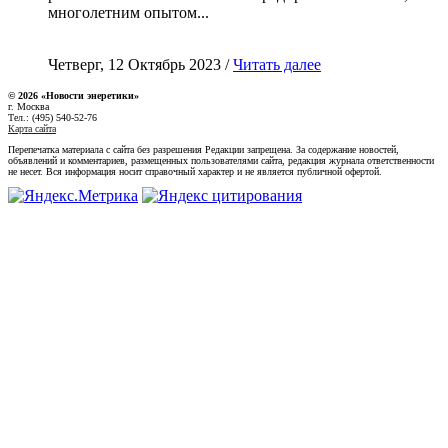
многолетним опытом...
Четверг, 12 Октябрь 2023 /
Читать далее
© 2026 «Новости энеретики»
г. Москва
Тел.: (495) 540-52-76
Карта сайта
Перепечатка материала с сайта без разрешения Редакции запрещена. За содержание новостей,
объявлений и комментариев, размещенных пользователями сайта, редакция журнала ответственности
не несет. Вся информация носит справочный характер и не является публичной офертой.