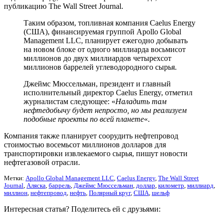
публикацию The Wall Street Journal.
Таким образом, топливная компания Caelus Energy
(США), финансируемая группой Apollo Global
Management LLC, планирует ежегодно добывать
на новом блоке от одного миллиарда восьмисот
миллионов до двух миллиардов четырехсот
миллионов баррелей углеводородного сырья.
Джеймс Мюссельман, президент и главный
исполнительный директор Caelus Energy, отметил
журналистам следующее: «
Наладить там
нефтедобычу будет непросто, но мы реализуем
подобные проекты по всей планете
«.
Компания также планирует соорудить нефтепровод
стоимостью восемьсот миллионов долларов для
транспортировки извлекаемого сырья, пишут новости
нефтегазовой отрасли.
Метки:
Apollo Global Management LLC
,
Caelus Energy
,
The Wall Street
Journal
,
Аляска
,
баррель
,
Джеймс Мюссельман
,
доллар
,
километр
,
миллиард
,
миллион
,
нефтепровод
,
нефть
,
Полярный круг
,
США
,
шельф
Интересная статья? Поделитесь ей с друзьями: