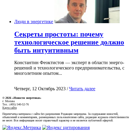
Люди в энергетике
Секреты простоты: почему
технологическое решение должно
быть интуитивным
Константин Феоктистов — эксперт в области энерго-
решений и технологического предпринимательства, с
многолетним опытом...
Четверг, 12 Октябрь 2023 /
Читать далее
© 2026 «Новости энеретики»
г. Москва
Тел.: (495) 540-52-76
Карта сайта
Перепечатка материала с сайта без разрешения Редакции запрещена. За содержание новостей,
объявлений и комментариев, размещенных пользователями сайта, редакция журнала ответственности
не несет. Вся информация носит справочный характер и не является публичной офертой.