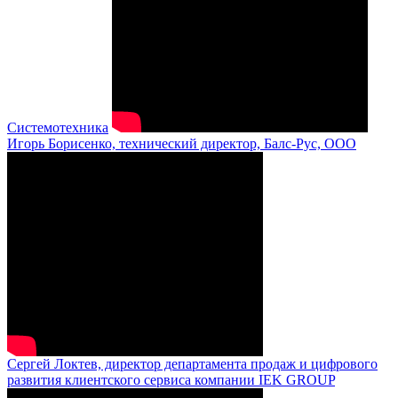
Системотехника
Игорь Борисенко, технический директор, Балс-Рус, ООО
Сергей Локтев, директор департамента продаж и цифрового
развития клиентского сервиса компании IEK GROUP