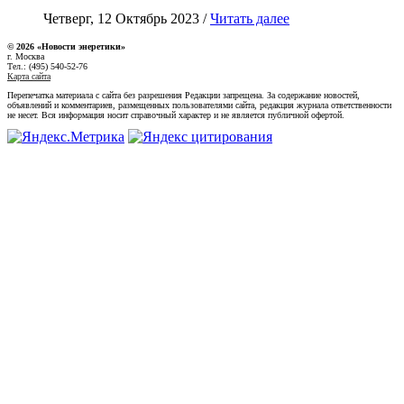
Четверг, 12 Октябрь 2023 /
Читать далее
© 2026 «Новости энеретики»
г. Москва
Тел.: (495) 540-52-76
Карта сайта
Перепечатка материала с сайта без разрешения Редакции запрещена. За содержание новостей,
объявлений и комментариев, размещенных пользователями сайта, редакция журнала ответственности
не несет. Вся информация носит справочный характер и не является публичной офертой.