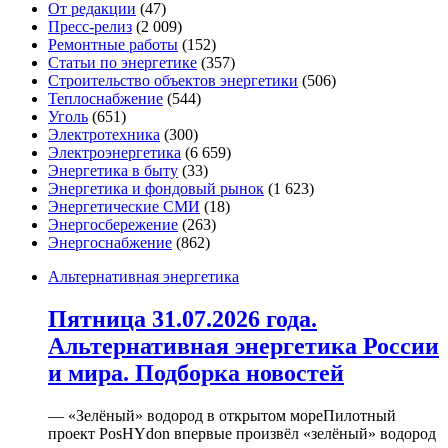
От редакции
(47)
Пресс-релиз
(2 009)
Ремонтные работы
(152)
Статьи по энергетике
(357)
Строительство объектов энергетики
(506)
Теплоснабжение
(544)
Уголь
(651)
Электротехника
(300)
Электроэнергетика
(6 659)
Энергетика в быту
(33)
Энергетика и фондовый рынок
(1 623)
Энергетические СМИ
(18)
Энергосбережение
(263)
Энергоснабжение
(862)
Альтернативная энергетика
Пятница 31.07.2026 года.
Альтернативная энергетика России
и мира. Подборка новостей
— «Зелёный» водород в открытом мореПилотный
проект PosHYdon впервые произвёл «зелёный» водород