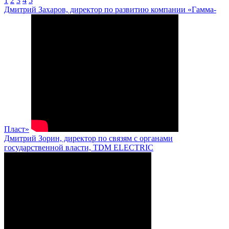
1
2
3
4
5
Дмитрий Захаров, директор по развитию компании «Гамма-
Пласт»
Дмитрий Зорин, директор по связям с органами
государственной власти, TDM ELECTRIC