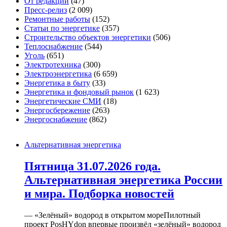
От редакции
(47)
Пресс-релиз
(2 009)
Ремонтные работы
(152)
Статьи по энергетике
(357)
Строительство объектов энергетики
(506)
Теплоснабжение
(544)
Уголь
(651)
Электротехника
(300)
Электроэнергетика
(6 659)
Энергетика в быту
(33)
Энергетика и фондовый рынок
(1 623)
Энергетические СМИ
(18)
Энергосбережение
(263)
Энергоснабжение
(862)
Альтернативная энергетика
Пятница 31.07.2026 года.
Альтернативная энергетика России
и мира. Подборка новостей
— «Зелёный» водород в открытом мореПилотный
проект PosHYdon впервые произвёл «зелёный» водород