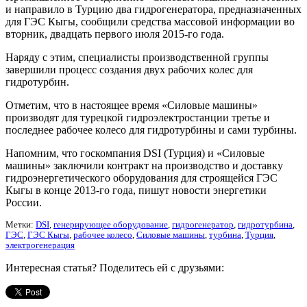
и направило в Турцию два гидрогенератора, предназначенных
для ГЭС Кыгы, сообщили средства массовой информации во
вторник, двадцать первого июля 2015-го года.
Наряду с этим, специалисты производственной группы
завершили процесс создания двух рабочих колес для
гидротурбин.
Отметим, что в настоящее время «Силовые машины»
производят для турецкой гидроэлектростанции третье и
последнее рабочее колесо для гидротурбины и сами турбины.
Напомним, что госкомпания DSI (Турция) и «Силовые
машины» заключили контракт на производство и доставку
гидроэнергетического оборудования для строящейся ГЭС
Кыгы в конце 2013-го года, пишут новости энергетики
России.
Метки:
DSI
,
генерирующее оборудование
,
гидрогенератор
,
гидротурбина
,
ГЭС
,
ГЭС Кыгы
,
рабочее колесо
,
Силовые машины
,
турбина
,
Турция
,
электрогенерация
Интересная статья? Поделитесь ей с друзьями: