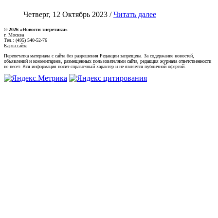
Четверг, 12 Октябрь 2023 /
Читать далее
© 2026 «Новости энеретики»
г. Москва
Тел.: (495) 540-52-76
Карта сайта
Перепечатка материала с сайта без разрешения Редакции запрещена. За содержание новостей,
объявлений и комментариев, размещенных пользователями сайта, редакция журнала ответственности
не несет. Вся информация носит справочный характер и не является публичной офертой.