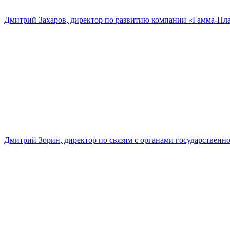
Дмитрий Захаров, директор по развитию компании «Гамма-Пл
Дмитрий Зорин, директор по связям с органами государстве