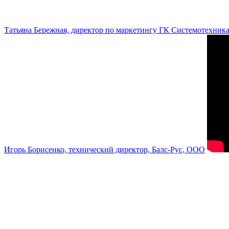
Татьяна Бережная, директор по маркетингу ГК Системотехник
Игорь Борисенко, технический директор, Балс-Рус, ООО