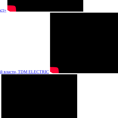
аст»
нной власти, TDM ELECTRIC