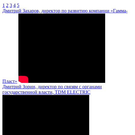
1
2
3
4
5
Дмитрий Захаров, директор по развитию компании «Гамма-
Пласт»
Дмитрий Зорин, директор по связям с органами
государственной власти, TDM ELECTRIC