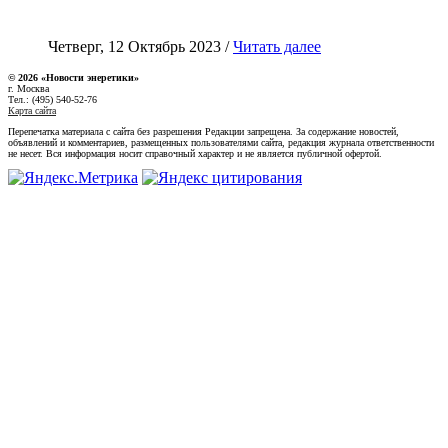
Четверг, 12 Октябрь 2023 /
Читать далее
© 2026 «Новости энеретики»
г. Москва
Тел.: (495) 540-52-76
Карта сайта
Перепечатка материала с сайта без разрешения Редакции запрещена. За содержание новостей,
объявлений и комментариев, размещенных пользователями сайта, редакция журнала ответственности
не несет. Вся информация носит справочный характер и не является публичной офертой.