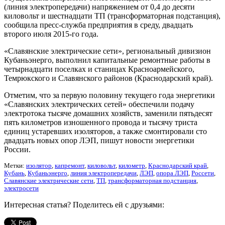
(линия электропередачи) напряжением от 0,4 до десяти
киловольт и шестнадцати ТП (трансформаторная подстанция),
сообщила пресс-служба предприятия в среду, двадцать
второго июля 2015-го года.
«Славянские электрические сети», региональный дивизион
Кубаньэнерго, выполнил капитальные ремонтные работы в
четырнадцати поселках и станицах Красноармейского,
Темрюкского и Славянского районов (Краснодарский край).
Отметим, что за первую половину текущего года энергетики
«Славянских электрических сетей» обеспечили подачу
электротока тысяче домашних хозяйств, заменили пятьдесят
пять километров изношенного провода и тысячу триста
единиц устаревших изоляторов, а также смонтировали сто
двадцать новых опор ЛЭП, пишут новости энергетики
России.
Метки:
изолятор
,
капремонт
,
киловольт
,
километр
,
Краснодарский край
,
Кубань
,
Кубаньэнерго
,
линия электропередачи
,
ЛЭП
,
опора ЛЭП
,
Россети
,
Славянские электрические сети
,
ТП
,
трансформаторная подстанция
,
электросети
Интересная статья? Поделитесь ей с друзьями: