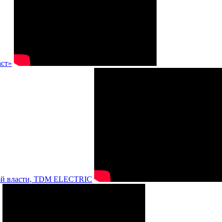
аст»
нной власти, TDM ELECTRIC