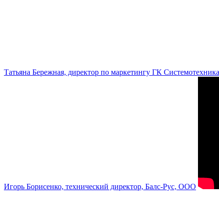
Татьяна Бережная, директор по маркетингу ГК Системотехник
Игорь Борисенко, технический директор, Балс-Рус, ООО