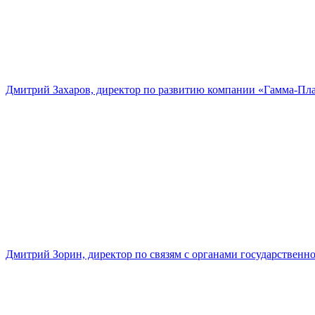
Дмитрий Захаров, директор по развитию компании «Гамма-Пл
Дмитрий Зорин, директор по связям с органами государстве