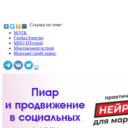
Ссылки по теме:
МЭТК
ГлобалЭлектро
МПО НТстрой
Монтажэнергострой
МонтажСтройСервис