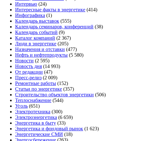
Интервью
(24)
Интересные факты в энергетике
(414)
Инфографика
(1)
Календарь выставок
(555)
Календарь семинаров, конференций
(38)
Календарь событий
(9)
Каталог компаний
(2 367)
Люди в энергетике
(205)
Назначения и отставки
(477)
Нефть и нефтепродукты
(5 580)
Новости
(2 595)
Новость дня
(14 993)
От редакции
(47)
Пресс-релиз
(2 009)
Ремонтные работы
(152)
Статьи по энергетике
(357)
Строительство объектов энергетики
(506)
Теплоснабжение
(544)
Уголь
(651)
Электротехника
(300)
Электроэнергетика
(6 659)
Энергетика в быту
(33)
Энергетика и фондовый рынок
(1 623)
Энергетические СМИ
(18)
Энергосбережение
(263)