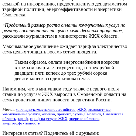
ссылкой на информацию, предоставленную департаментом
тарифной политики, энергоэффективности и энергетики
Смоленска.
«
Предельный размер роста оплаты коммунальных услуг по
региону составит шесть целых семь десятых процента
«, —
рассказали журналистам в министерстве ЖКХ области.
Максимальное увеличение ожидает тариф за электричество —
семь целых тридцать восемь сотых процента.
Таким образом, оплата энергоснабжения возросла
в третьем квартале текущего года с трех рублей
двадцати пяти копеек до трех рублей сорока
девяти копеек за один киловатт-час.
Напомним, что в минувшем году также с первого июля
ставки по услугам ЖКХ выросли в Смоленской области на
семь процентов, пишут новости энергетики России.
Метки:
жилищно-коммунальное хозяйство
,
ЖКХ
,
киловатт-час
,
коммунальные услуги
,
копейка
,
процент
,
рубль
,
Смоленск
,
Смоленская
область
,
тариф
,
тариф на услуги ЖКХ
,
энергоснабжение
,
энергоэффективность
Интересная статья? Поделитесь ей с друзьями: