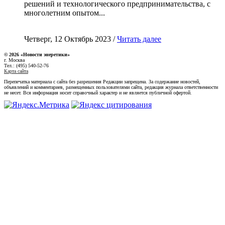
решений и технологического предпринимательства, с
многолетним опытом...
Четверг, 12 Октябрь 2023 /
Читать далее
© 2026 «Новости энеретики»
г. Москва
Тел.: (495) 540-52-76
Карта сайта
Перепечатка материала с сайта без разрешения Редакции запрещена. За содержание новостей,
объявлений и комментариев, размещенных пользователями сайта, редакция журнала ответственности
не несет. Вся информация носит справочный характер и не является публичной офертой.