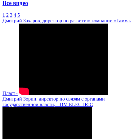
Все видео
1
2
3
4
5
Дмитрий Захаров, директор по развитию компании «Гамма-
Пласт»
Дмитрий Зорин, директор по связям с органами
государственной власти, TDM ELECTRIC