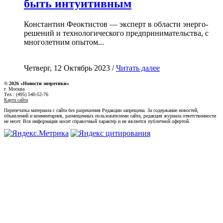
быть интуитивным
Константин Феоктистов — эксперт в области энерго-
решений и технологического предпринимательства, с
многолетним опытом...
Четверг, 12 Октябрь 2023 /
Читать далее
© 2026 «Новости энеретики»
г. Москва
Тел.: (495) 540-52-76
Карта сайта
Перепечатка материала с сайта без разрешения Редакции запрещена. За содержание новостей,
объявлений и комментариев, размещенных пользователями сайта, редакция журнала ответственности
не несет. Вся информация носит справочный характер и не является публичной офертой.