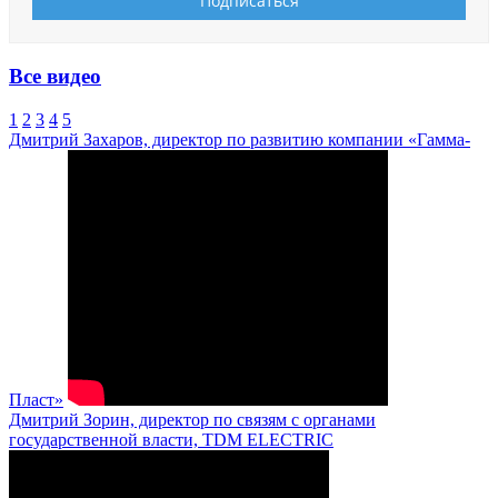
Все видео
1
2
3
4
5
Дмитрий Захаров, директор по развитию компании «Гамма-
Пласт»
Дмитрий Зорин, директор по связям с органами
государственной власти, TDM ELECTRIC