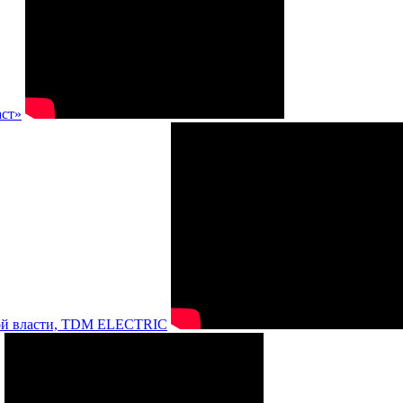
аст»
нной власти, TDM ELECTRIC