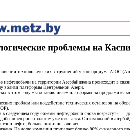
логические проблемы на Касп
новении технологических затруднений у консорциума AIOC (А
в нефтедобычи на территории Азербайджана происходит в связи
ду вблизи платформы Центральной Азери.
нах в этом году мы останавливаем платформы на продолжительн
гических проблем или воздействие технических остановок на об
COP).
и в следующем году объемы нефтедобычи снова возрастут», — 
 добычи «черного золота» уже отказался. Оптимальной в азерб
н тонн нефти, больше никто не говорит.
джана. На долю компании припадает близко 80% суммарного про