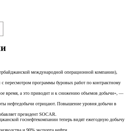
ии
зербайджанской международной операционной компании),
 с пересмотром программы буровых работ по контрактному
ое время, а это приводит и к снижению объемов добычи», —
ороты нефтедобычи отрицают. Повышение уровня добычи в
добавляет президент SOCAR.
айджанской госнефтекомпании теперь видят ежегодную добычу
изводства и 90% экспорта нефти.