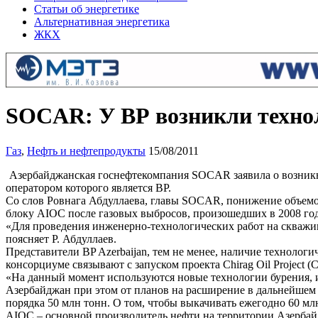
Статьи об энергетике
Альтернативная энергетика
ЖКХ
SOCAR: У ВР возникли техно
Газ
,
Нефть и нефтепродукты
15/08/2011
Азербайджанская госнефтекомпания SOCAR заявила о возник
оператором которого является ВР.
Со слов Ровнага Абдуллаева, главы SOCAR, понижение объемо
блоку AIOC после газовых выбросов, произошедших в 2008 го
«Для проведения инженерно-технологических работ на скважи
поясняет Р. Абдуллаев.
Представители BP Azerbaijan, тем не менее, наличие техноло
консорциуме связывают с запуском проекта Chirag Oil Project (
«На данный момент используются новые технологии бурения, 
Азербайджан при этом от планов на расширение в дальнейшем
порядка 50 млн тонн. О том, чтобы выкачивать ежегодно 60 мл
AIOC – основной производитель нефти на территории Азербай