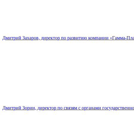
Дмитрий Захаров, директор по развитию компании «Гамма-Пл
Дмитрий Зорин, директор по связям с органами государстве