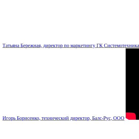
Татьяна Бережная, директор по маркетингу ГК Системотехник
Игорь Борисенко, технический директор, Балс-Рус, ООО