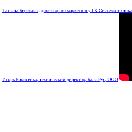
Татьяна Бережная, директор по маркетингу ГК Системотехник
Игорь Борисенко, технический директор, Балс-Рус, ООО