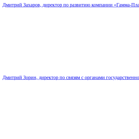
Дмитрий Захаров, директор по развитию компании «Гамма-Пл
Дмитрий Зорин, директор по связям с органами государстве