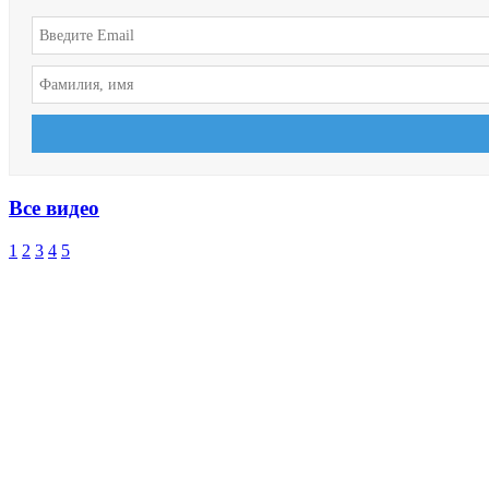
Все видео
1
2
3
4
5