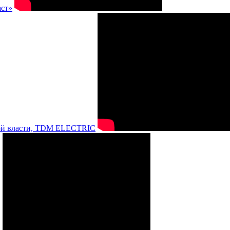
аст»
нной власти, TDM ELECTRIC