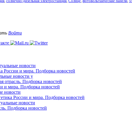
ция
,
солнечно-дизельная электростанция
,
Солнце
,
фотовольтаические панели
,
э
вать
Войти
ктуальные новости
ка России и мира. Подборка новостей
альные новости у
ая отрасль. Подборка новостей
ии и мира. Подборка новостей
ые новости
гетика России и мира. Подборка новостей
ктуальные новости
сль. Подборка новостей