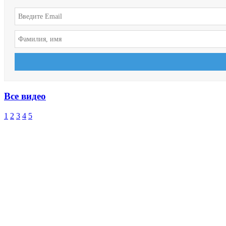
Все видео
1
2
3
4
5