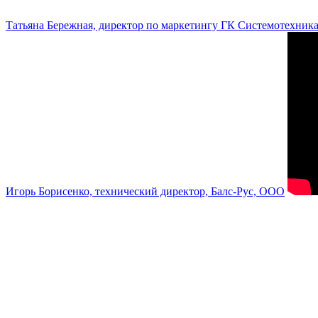
Татьяна Бережная, директор по маркетингу ГК Системотехник
Игорь Борисенко, технический директор, Балс-Рус, ООО