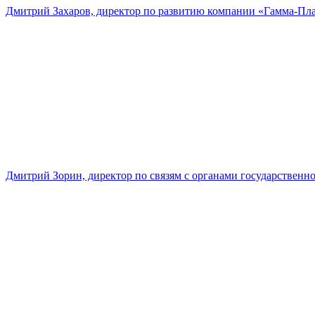
Дмитрий Захаров, директор по развитию компании «Гамма-Пл
Дмитрий Зорин, директор по связям с органами государстве