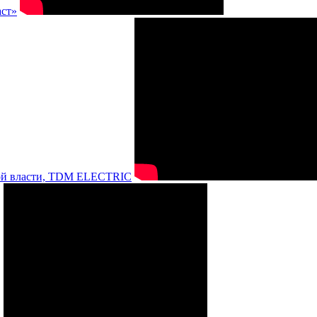
аст»
нной власти, TDM ELECTRIC