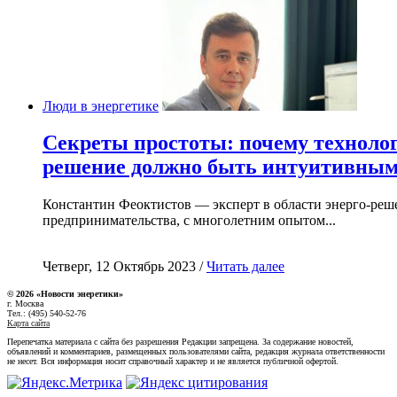
Люди в энергетике
Секреты простоты: почему техноло
решение должно быть интуитивны
Константин Феоктистов — эксперт в области энерго-реш
предпринимательства, с многолетним опытом...
Четверг, 12 Октябрь 2023 /
Читать далее
© 2026 «Новости энеретики»
г. Москва
Тел.: (495) 540-52-76
Карта сайта
Перепечатка материала с сайта без разрешения Редакции запрещена. За содержание новостей,
объявлений и комментариев, размещенных пользователями сайта, редакция журнала ответственности
не несет. Вся информация носит справочный характер и не является публичной офертой.