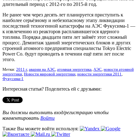
длительный период с 2012-го по 2015-й год.
Не ранее чем через десять лет планируется приступить к
наиболее серьёзному и небезопасному этапу ликвидации
последствий техногенной катастрофы на АЭС Фукусима-1 —
к извлечению из реакторов расплавившегося ядерного
топлива. Порядка двадцати пяти лет займёт этот сложный
процесс. Демонтаж зданий энергетических блоков и других
строений атомного предприятия специалисты Tokyo Electric
Power Co. будут проводить в течении ещё пяти лет после
этого.
Метки:
2011 г
,
аварии на АЭС
,
атомная энергетика
,
АЭС
,
новости атомной
энергетики
,
Новости мировой энергетики
,
новости энергетики 2011
,
Фукусима-1
Интересная статья? Поделитесь ей с друзьями:
Вы должны выполнить вход/регистрацию чтобы
комментировать
Войти
Также Вы можете войти используя: