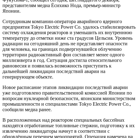
представителям медиа Ёсихико Нода, премьер-министр
Японии.
Сотрудникам компании-оператора аварийного ядерного
предприятия Tokyo Electric Power Co. удалось стабилизировать
систему охлаждения реакторов и уменьшить их внутреннюю
температуру до отметки ниже ста градусов Цельсия. Уровень
радиации на сегодняшний день не представляет опасности
для человека, на границах подвергнувшейся облучению
территории радиоактивный фон составляет менее одного
миллизиверта в год. Ситуация достигла относительного
равновесия и появилась возможность приступить к
дальнейшей ликвидации последствий аварии на
генерирующем объекте.
Новое расписание этапов ликвидации последствий аварии
уже подготовлено правительственной комиссией Японии по
вопросам нуклеарной безопасности, японским министерством
промышленности и специалистами Tokyo Electric Power Co.,
сообщили медиа ранее.
В расположенных над реактором специальных бассейнах
находятся отработанные топливные стержни, подготовку к их
извлечению ликвидаторы начнут в соответствии с
обновлённым перечнем мероприятий. Операция намечена на