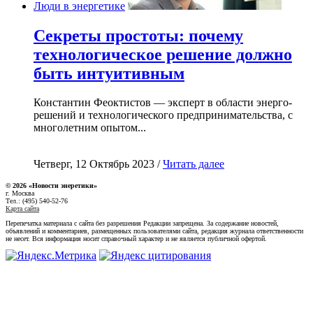
Люди в энергетике
Секреты простоты: почему
технологическое решение должно
быть интуитивным
Константин Феоктистов — эксперт в области энерго-
решений и технологического предпринимательства, с
многолетним опытом...
Четверг, 12 Октябрь 2023 /
Читать далее
© 2026 «Новости энеретики»
г. Москва
Тел.: (495) 540-52-76
Карта сайта
Перепечатка материала с сайта без разрешения Редакции запрещена. За содержание новостей,
объявлений и комментариев, размещенных пользователями сайта, редакция журнала ответственности
не несет. Вся информация носит справочный характер и не является публичной офертой.