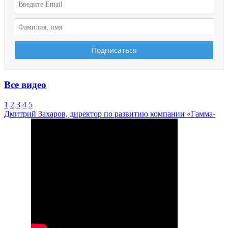
Все видео
1
2
3
4
5
Дмитрий Захаров, директор по развитию компании «Гамма-