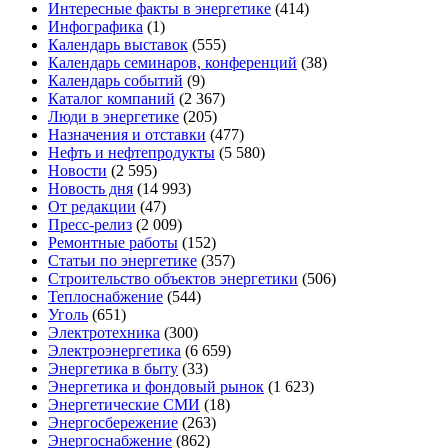
Интересные факты в энергетике
(414)
Инфографика
(1)
Календарь выставок
(555)
Календарь семинаров, конференций
(38)
Календарь событий
(9)
Каталог компаний
(2 367)
Люди в энергетике
(205)
Назначения и отставки
(477)
Нефть и нефтепродукты
(5 580)
Новости
(2 595)
Новость дня
(14 993)
От редакции
(47)
Пресс-релиз
(2 009)
Ремонтные работы
(152)
Статьи по энергетике
(357)
Строительство объектов энергетики
(506)
Теплоснабжение
(544)
Уголь
(651)
Электротехника
(300)
Электроэнергетика
(6 659)
Энергетика в быту
(33)
Энергетика и фондовый рынок
(1 623)
Энергетические СМИ
(18)
Энергосбережение
(263)
Энергоснабжение
(862)