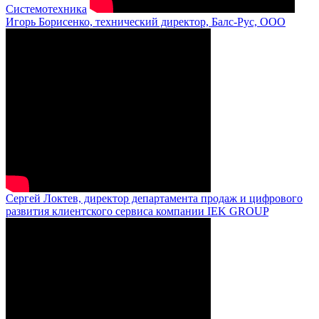
Системотехника
Игорь Борисенко, технический директор, Балс-Рус, ООО
Сергей Локтев, директор департамента продаж и цифрового
развития клиентского сервиса компании IEK GROUP