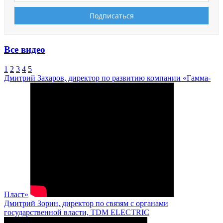
Все видео
1
2
3
4
5
Дмитрий Захаров, директор по развитию компании «Гамма-
Пласт»
Дмитрий Зорин, директор по связям с органами
государственной власти, TDM ELECTRIC