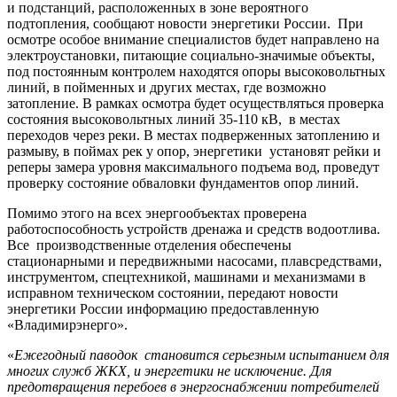
и подстанций, расположенных в зоне вероятного
подтопления, сообщают новости энергетики России. При
осмотре особое внимание специалистов будет направлено на
электроустановки, питающие социально-значимые объекты,
под постоянным контролем находятся опоры высоковольтных
линий, в пойменных и других местах, где возможно
затопление. В рамках осмотра будет осуществляться проверка
состояния высоковольтных линий 35-110 кВ, в местах
переходов через реки. В местах подверженных затоплению и
размыву, в поймах рек у опор, энергетики установят рейки и
реперы замера уровня максимального подъема вод, проведут
проверку состояние обваловки фундаментов опор линий.
Помимо этого на всех энергообъектах проверена
работоспособность устройств дренажа и средств водоотлива.
Все производственные отделения обеспечены
стационарными и передвижными насосами, плавсредствами,
инструментом, спецтехникой, машинами и механизмами в
исправном техническом состоянии, передают новости
энергетики России информацию предоставленную
«Владимирэнерго».
«
Ежегодный паводок становится серьезным испытанием для
многих служб ЖКХ, и энергетики не исключение. Для
предотвращения перебоев в энергоснабжении потребителей