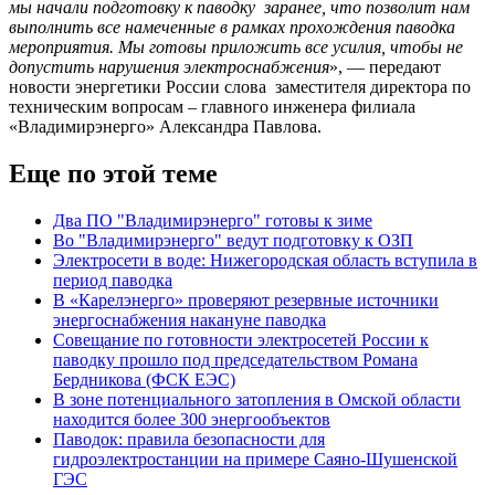
мы начали подготовку к паводку заранее, что позволит нам
выполнить все намеченные в рамках прохождения паводка
мероприятия. Мы готовы приложить все усилия, чтобы не
допустить нарушения электроснабжения
», — передают
новости энергетики России слова заместителя директора по
техническим вопросам – главного инженера филиала
«Владимирэнерго» Александра Павлова.
Еще по этой теме
Два ПО "Владимирэнерго" готовы к зиме
Во "Владимирэнерго" ведут подготовку к ОЗП
Электросети в воде: Нижегородская область вступила в
период паводка
В «Карелэнерго» проверяют резервные источники
энергоснабжения накануне паводка
Совещание по готовности электросетей России к
паводку прошло под председательством Романа
Бердникова (ФСК ЕЭС)
В зоне потенциального затопления в Омской области
находится более 300 энергообъектов
Паводок: правила безопасности для
гидроэлектростанции на примере Саяно-Шушенской
ГЭС