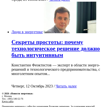
Люди в энергетике
Секреты простоты: почему
технологическое решение должно
быть интуитивным
Константин Феоктистов — эксперт в области энерго-
решений и технологического предпринимательства, с
многолетним опытом...
Четверг, 12 Октябрь 2023 /
Читать далее
© 2026 «Новости энеретики»
г. Москва
Тел.: (495) 540-52-76
Карта сайта
Перепечатка материала с сайта без разрешения Редакции запрещена. За содержание новостей,