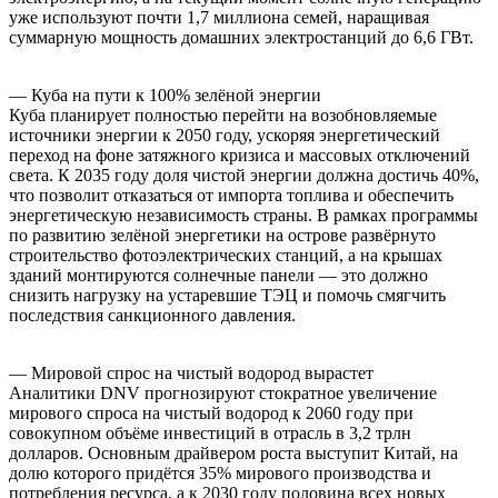
уже используют почти 1,7 миллиона семей, наращивая
суммарную мощность домашних электростанций до 6,6 ГВт.
— Куба на пути к 100% зелёной энергии
Куба планирует полностью перейти на возобновляемые
источники энергии к 2050 году, ускоряя энергетический
переход на фоне затяжного кризиса и массовых отключений
света. К 2035 году доля чистой энергии должна достичь 40%,
что позволит отказаться от импорта топлива и обеспечить
энергетическую независимость страны. В рамках программы
по развитию зелёной энергетики на острове развёрнуто
строительство фотоэлектрических станций, а на крышах
зданий монтируются солнечные панели — это должно
снизить нагрузку на устаревшие ТЭЦ и помочь смягчить
последствия санкционного давления.
— Мировой спрос на чистый водород вырастет
Аналитики DNV прогнозируют стократное увеличение
мирового спроса на чистый водород к 2060 году при
совокупном объёме инвестиций в отрасль в 3,2 трлн
долларов. Основным драйвером роста выступит Китай, на
долю которого придётся 35% мирового производства и
потребления ресурса, а к 2030 году половина всех новых