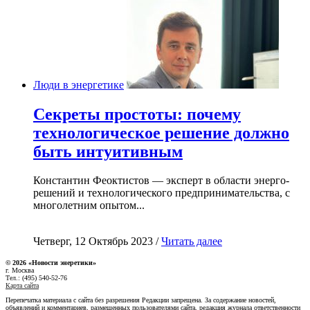
Люди в энергетике
Секреты простоты: почему
технологическое решение должно
быть интуитивным
Константин Феоктистов — эксперт в области энерго-
решений и технологического предпринимательства, с
многолетним опытом...
Четверг, 12 Октябрь 2023 /
Читать далее
© 2026 «Новости энеретики»
г. Москва
Тел.: (495) 540-52-76
Карта сайта
Перепечатка материала с сайта без разрешения Редакции запрещена. За содержание новостей,
объявлений и комментариев, размещенных пользователями сайта, редакция журнала ответственности