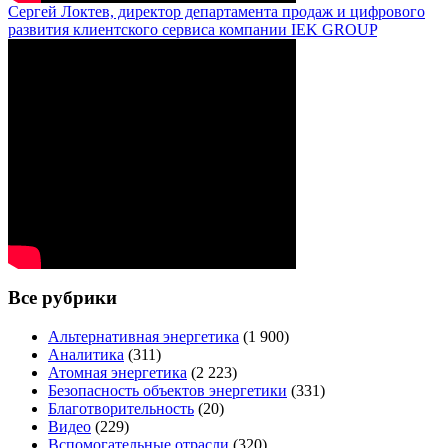
Сергей Локтев, директор департамента продаж и цифрового
развития клиентского сервиса компании IEK GROUP
Все рубрики
Альтернативная энергетика
(1 900)
Аналитика
(311)
Атомная энергетика
(2 223)
Безопасность объектов энергетики
(331)
Благотворительность
(20)
Видео
(229)
Вспомогательные отрасли
(320)