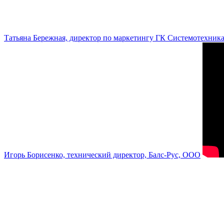
Татьяна Бережная, директор по маркетингу ГК Системотехник
Игорь Борисенко, технический директор, Балс-Рус, ООО