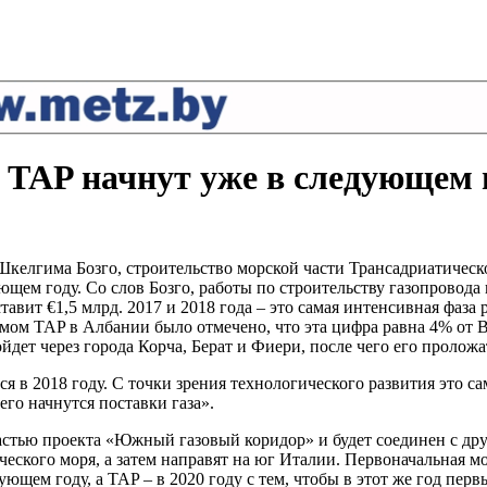
 TAP начнут уже в следующем 
лгима Бозго, строительство морской части Трансадриатическо
ующем году. Со слов Бозго, работы по строительству газопровод
ит €1,5 млрд. 2017 и 2018 года – это самая интенсивная фаза р
мом TAP в Албании было отмечено, что эта цифра равна 4% от 
йдет через города Корча, Берат и Фиери, после чего его пролож
я в 2018 году. С точки зрения технологического развития это сам
его начнутся поставки газа».
частью проекта «Южный газовый коридор» и будет соединен с др
еского моря, а затем направят на юг Италии. Первоначальная мо
ющем году, а TAP – в 2020 году с тем, чтобы в этот же год пе