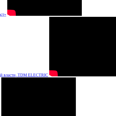
аст»
нной власти, TDM ELECTRIC