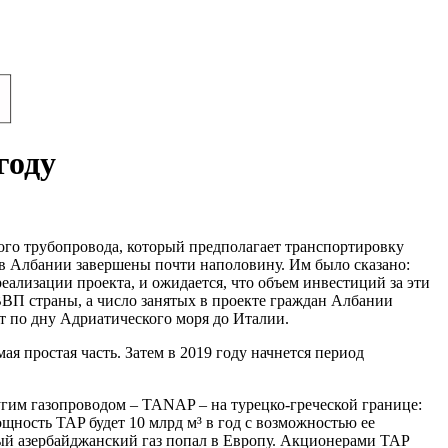
году
го трубопровода, который предполагает транспортировку
а в Албании завершены почти наполовину. Им было сказано:
еализации проекта, и ожидается, что объем инвестиций за эти
ВВП страны, а число занятых в проекте граждан Албании
ат по дну Адриатического моря до Италии.
ая простая часть. Затем в 2019 году начнется период
угим газопроводом – TANAP – на турецко-греческой границе:
щность TAP будет 10 млрд м³ в год с возможностью ее
рвый азербайджанский газ попал в Европу. Акционерами ТАР