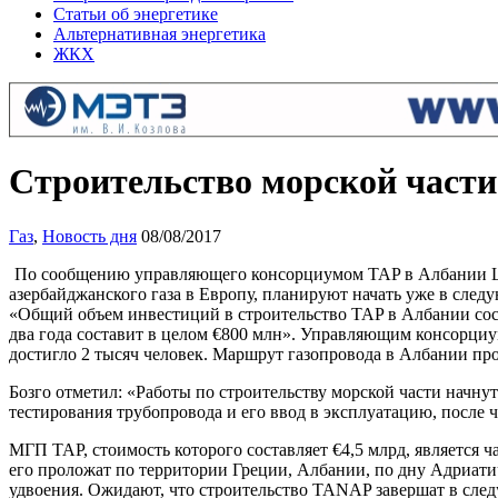
Статьи об энергетике
Альтернативная энергетика
ЖКХ
Строительство морской части
Газ
,
Новость дня
08/08/2017
По сообщению управляющего консорциумом TAP в Албании Шке
азербайджанского газа в Европу, планируют начать уже в след
«Общий объем инвестиций в строительство TAP в Албании состав
два года составит в целом €800 млн». Управляющим консорциу
достигло 2 тысяч человек. Маршрут газопровода в Албании про
Бозго отметил: «Работы по строительству морской части начнутс
тестирования трубопровода и его ввод в эксплуатацию, после ч
МГП ТАР, стоимость которого составляет €4,5 млрд, является 
его проложат по территории Греции, Албании, по дну Адриатич
удвоения. Ожидают, что строительство TANAP завершат в следу