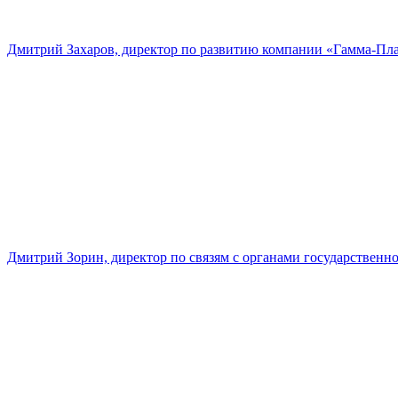
Дмитрий Захаров, директор по развитию компании «Гамма-Пл
Дмитрий Зорин, директор по связям с органами государстве