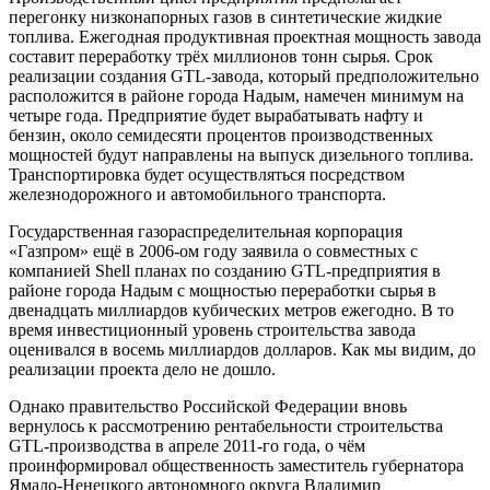
перегонку низконапорных газов в синтетические жидкие
топлива. Ежегодная продуктивная проектная мощность завода
составит переработку трёх миллионов тонн сырья. Срок
реализации создания GTL-завода, который предположительно
расположится в районе города Надым, намечен минимум на
четыре года. Предприятие будет вырабатывать нафту и
бензин, около семидесяти процентов производственных
мощностей будут направлены на выпуск дизельного топлива.
Транспортировка будет осуществляться посредством
железнодорожного и автомобильного транспорта.
Государственная газораспределительная корпорация
«Газпром» ещё в 2006-ом году заявила о совместных с
компанией Shell планах по созданию GTL-предприятия в
районе города Надым с мощностью переработки сырья в
двенадцать миллиардов кубических метров ежегодно. В то
время инвестиционный уровень строительства завода
оценивался в восемь миллиардов долларов. Как мы видим, до
реализации проекта дело не дошло.
Однако правительство Российской Федерации вновь
вернулось к рассмотрению рентабельности строительства
GTL-производства в апреле 2011-го года, о чём
проинформировал общественность заместитель губернатора
Ямало-Ненецкого автономного округа Владимир