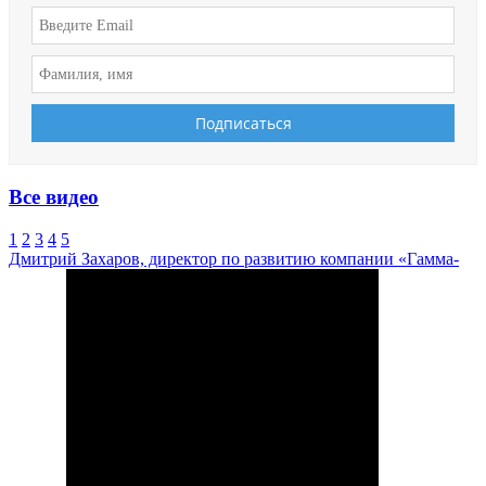
Все видео
1
2
3
4
5
Дмитрий Захаров, директор по развитию компании «Гамма-