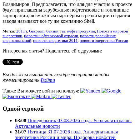
Владимиров. Предполагается, что для для участия в проекте
будут приглашены зарубежные нефтегазовые и топливные
корпорации, возможным партнёром в реализации создания
завода называют всё ту же компанию Shell.
Метки:
2011 г
,
Gazprom
,
бензин
,
газ
,
нефтепродукты
,
Новости мировой
энергетики
,
новости нефтегазовой отрасли
,
новости российских
энергокомпаний
,
новости энергетики 2011
,
новости энергетики России
Интересная статья? Поделитесь ей с друзьями:
Вы должны выполнить вход/регистрацию чтобы
комментировать
Войти
Также Вы можете войти используя:
Одной строкой
03/08
Понедельник 03.08.2026 года. Угольная отрасль.
Актуальные новости
31/07
Пятница 31.07.2026 года. Альтернативная
энергетика России и мира. Подборка новостей