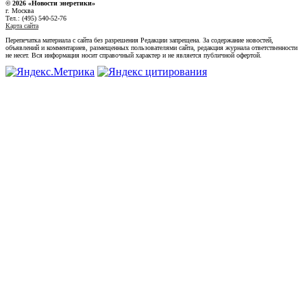
© 2026 «Новости энеретики»
г. Москва
Тел.: (495) 540-52-76
Карта сайта
Перепечатка материала с сайта без разрешения Редакции запрещена. За содержание новостей,
объявлений и комментариев, размещенных пользователями сайта, редакция журнала ответственности
не несет. Вся информация носит справочный характер и не является публичной офертой.