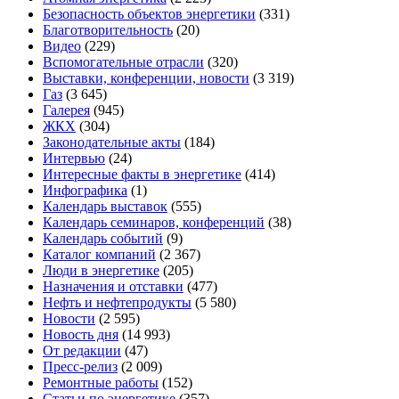
Безопасность объектов энергетики
(331)
Благотворительность
(20)
Видео
(229)
Вспомогательные отрасли
(320)
Выставки, конференции, новости
(3 319)
Газ
(3 645)
Галерея
(945)
ЖКХ
(304)
Законодательные акты
(184)
Интервью
(24)
Интересные факты в энергетике
(414)
Инфографика
(1)
Календарь выставок
(555)
Календарь семинаров, конференций
(38)
Календарь событий
(9)
Каталог компаний
(2 367)
Люди в энергетике
(205)
Назначения и отставки
(477)
Нефть и нефтепродукты
(5 580)
Новости
(2 595)
Новость дня
(14 993)
От редакции
(47)
Пресс-релиз
(2 009)
Ремонтные работы
(152)
Статьи по энергетике
(357)